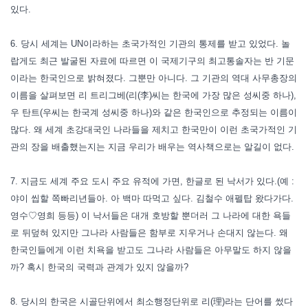
있다.
6. 당시 세계는 UN이라하는 초국가적인 기관의 통제를 받고 있었다. 놀
랍게도 최근 발굴된 자료에 따르면 이 국제기구의 최고통솔자는 반 기문
이라는 한국인으로 밝혀졌다. 그뿐만 아니다. 그 기관의 역대 사무총장의
이름을 살펴보면 리 트리그베(리(李)씨는 한국에 가장 많은 성씨중 하나),
우 탄트(우씨는 한국계 성씨중 하나)와 같은 한국인으로 추정되는 이름이
많다. 왜 세계 초강대국인 나라들을 제치고 한국만이 이런 초국가적인 기
관의 장을 배출했는지는 지금 우리가 배우는 역사책으로는 알길이 없다.
7. 지금도 세계 주요 도시 주요 유적에 가면, 한글로 된 낙서가 있다.(예 :
야이 씹할 쪽빠리년들아. 아 백마 따먹고 싶다. 김철수 애펠탑 왔다가다.
영수♡영희 등등) 이 낙서들은 대개 호방할 뿐더러 그 나라에 대한 욕들
로 뒤덮혀 있지만 그나라 사람들은 함부로 지우거나 손대지 않는다. 왜
한국인들에게 이런 치욕을 받고도 그나라 사람들은 아무말도 하지 않을
까? 혹시 한국의 국력과 관계가 있지 않을까?
8. 당시의 한국은 시골단위에서 최소행정단위로 리(理)라는 단어를 썼다