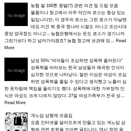
농협 쌀 100톤 증발(?) 관련 의견 및 드립 모음
물품이나 창고에서 아주 약간의 로스는 항상 있는
일입니다만, 이 경우의 로스는 그런 로스가 아닐텐
데요.이건 뭐 중국 청나라 시절도 아니고 조선시대
중앙 양곡창도 아니고... 농협은행에서는 돈도 로스가 생기니까
그런가보다 하고 넘어가야겠죠? 농협 창고에 보관돼 있…
Read
More
남성 55% "여자들이 조심하면 성폭력 줄어든다"
성폭력을 바라보는 한국 남성들의 왜곡된 인식이
심각한 것으로 나타났다. 절반 이상은 여성이 조심
하면 성폭력을 줄일 수 있다고 생각했고 노출이 심
한 옷차림에 책임을 돌리기도 했다. 성폭력에 대한 가부장적 인
식은 여성도 크게 다르지 않았다. 27일 여성가족부가 전국 성…
Read More
개노답 삼형제 모음집
요즘 인터넷을 달아오르게 만들고 있는 개노답 삼
형제 관련 트윗을 모아본 글입니다. 역시 창작 욕