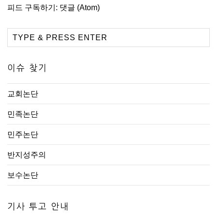
피드 구독하기:
댓글 (Atom)
이슈 찾기
교회논단
민족논단
민주논단
반지성주의
보수논단
기사 투고 안내