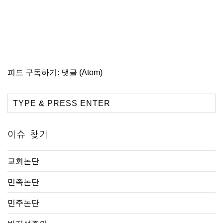
피드 구독하기:
댓글 (Atom)
이슈 찾기
교회논단
민족논단
민주논단