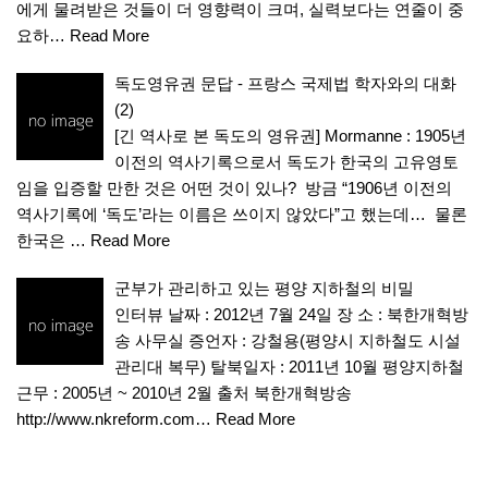
에게 물려받은 것들이 더 영향력이 크며, 실력보다는 연줄이 중
요하…
Read More
독도영유권 문답 - 프랑스 국제법 학자와의 대화
(2)
[긴 역사로 본 독도의 영유권] Mormanne : 1905년
이전의 역사기록으로서 독도가 한국의 고유영토
임을 입증할 만한 것은 어떤 것이 있나? 방금 “1906년 이전의
역사기록에 ‘독도’라는 이름은 쓰이지 않았다”고 했는데… 물론
한국은 …
Read More
군부가 관리하고 있는 평양 지하철의 비밀
인터뷰 날짜 : 2012년 7월 24일 장 소 : 북한개혁방
송 사무실 증언자 : 강철용(평양시 지하철도 시설
관리대 복무) 탈북일자 : 2011년 10월 평양지하철
근무 : 2005년 ~ 2010년 2월 출처 북한개혁방송
http://www.nkreform.com…
Read More