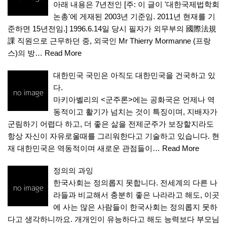
아래 내용은 7년전인 [주: 이 글이 '대한국제법학회
논총'에 게재된 2003년 기준임. 2011년 현재를 기
준하면 15년전임.] 1996.6.14일 당시 필자가 외무부의 國際法規
課 직원으로 근무하던 중, 외국인 Mr Thierry Mormanne (프랑
스)의 방…
Read More
대한민국 국민은 아직도 대한민국을 건국하고 있
다.
마키아벨리의 <군주론>에는 공화국은 언제나 역
동적이고 활기가 넘치는 것이 특징이며, 지배자가
군림하기 어렵다 하고, 더 좋은 삶을 전제군주가 보장할지라도
항상 자신이 자유로울때를 그리워한다고 기술하고 있습니다. 현
재 대한민국은 역동적이며 새로운 관점들이…
Read More
정의의 과잉
한국사회는 정의롭지 못합니다. 전세계의 다른 나
라들과 비교해서 충분히 좋은 나라라고 해도, 이곳
에 사는 많은 사람들이 한국사회는 정의롭지 못하
다고 생각하니까요. 개개인이 유능하다고 해도 능력보다 부모님