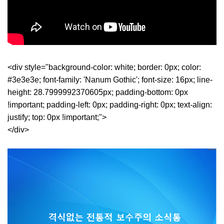
<div style="background-color: white; border: 0px; color:
#3e3e3e; font-family: 'Nanum Gothic'; font-size: 16px; line-
height: 28.7999992370605px; padding-bottom: 0px
!important; padding-left: 0px; padding-right: 0px; text-align:
justify; top: 0px !important;">
</div>