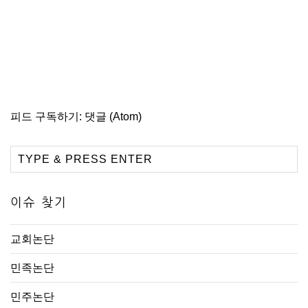
피드 구독하기:
댓글 (Atom)
이슈 찾기
교회논단
민족논단
민주논단