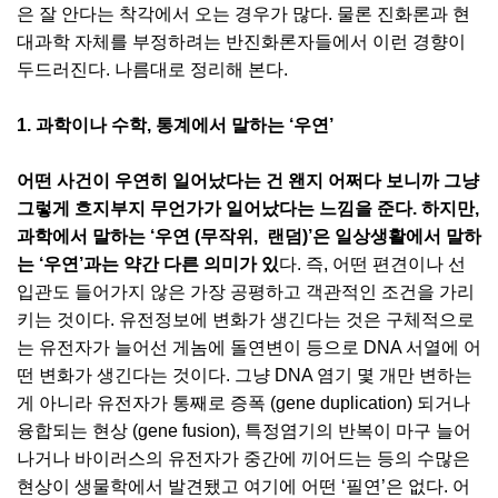
은 잘 안다는 착각에서 오는 경우가 많다. 물론 진화론과 현
대과학 자체를 부정하려는 반진화론자들에서 이런 경향이
두드러진다. 나름대로 정리해 본다.
1. 과학이나 수학, 통계에서 말하는 ‘우연’
어떤 사건이 우연히 일어났다는 건 왠지 어쩌다 보니까 그냥
그렇게 흐지부지 무언가가 일어났다는 느낌을 준다. 하지만,
과학에서 말하는 ‘우연 (무작위, 랜덤)’은 일상생활에서 말하
는 ‘우연’과는 약간 다른 의미가 있
다. 즉, 어떤 편견이나 선
입관도 들어가지 않은 가장 공평하고 객관적인 조건을 가리
키는 것이다. 유전정보에 변화가 생긴다는 것은 구체적으로
는 유전자가 늘어선 게놈에 돌연변이 등으로 DNA 서열에 어
떤 변화가 생긴다는 것이다. 그냥 DNA 염기 몇 개만 변하는
게 아니라 유전자가 통째로 증폭 (gene duplication) 되거나
융합되는 현상 (gene fusion), 특정염기의 반복이 마구 늘어
나거나 바이러스의 유전자가 중간에 끼어드는 등의 수많은
현상이 생물학에서 발견됐고 여기에 어떤 ‘필연’은 없다. 어