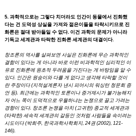
5. 과학적으로는 그렇다 치더라도 인간이 동물에서 진화했
다는 건 도덕성 상실을 가져와 젊은이들을 타락시키므로 진
화론은 절대 받아들일 수 없다. 이건 과학의 문제가 아니라
기독교 세계관과 타락한 진화론 세계관의 대결이다
.
창조론의 역사를 살펴보면 사실은 진화론에 무슨 과학적인
결함이 있다는 게 아니라 바로 이런 비과학적인 심리적인 이
유로 진화론에 원초적 두려움을 가진다는 게 바탕임을 알 수
있다. 인간은 원숭이와 다를 게 없다고 생각해 타락할 것이
란 주장이다 (지적설계론자 낸시 피어시의 워싱턴 청문회 증
언 등). 최근에는 과학적인 토론이나 증거제시가 불가능해지
자 어느 쪽이 도덕적으로 우월하냐는 논쟁으로 끌고 가려는
경향이 있다. 창조론 논쟁을 마치 (고귀한) 종교적 세계관과
(타락한) 세속적 세계관의 갈등인 것처럼 사람들을 속이려는
시도이다 (박희주, 한국과학사학회지, 24권 (2002), 121-
146).