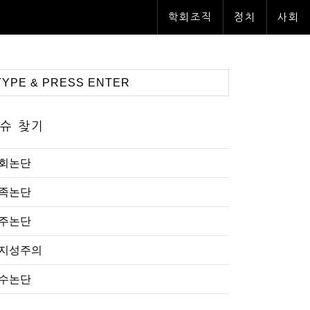
학회조직
정치
사회
슈 찾기
회논단
족논단
주논단
지성주의
수논단