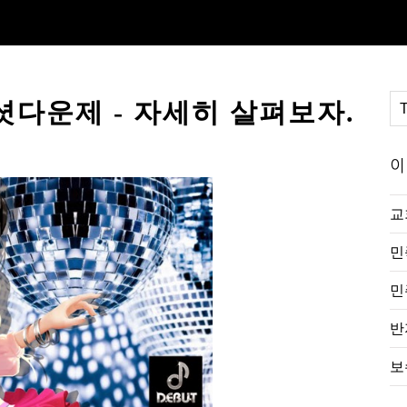
셧다운제 - 자세히 살펴보자.
이
교
민
민
반
보