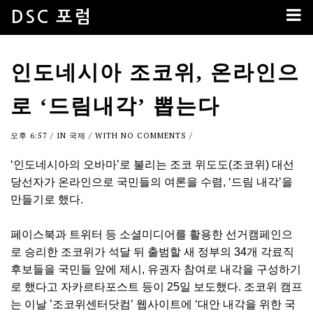
DSC 포럼
인도네시아 조코위, 온라인으
로 ‘드림내각’ 뽑는다
오후 6:57
/ IN
국제
/ WITH
NO COMMENTS
/
‘인도네시아의 오바마’로 불리는 조코 위도도(조코위) 대선
당선자가 온라인으로 국민들의 여론을 수렴, ‘드림 내각’을
만들기로 했다.
페이스북과 트위터 등 소셜미디어를 활용한 선거캠페인으
로 승리한 조코위가 석달 뒤 출범할 새 정부의 34개 각료직
후보들을 국민들 앞에 제시, 유권자 참여로 내각을 구성하기
로 했다고 자카르타포스트 등이 25일 보도했다. 조코위 캠프
는 이날 ’조코위센터닷컴’ 웹사이트에 ‘대안 내각을 위한 국