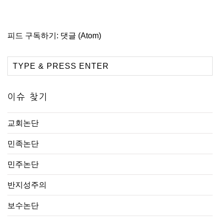
피드 구독하기:
댓글 (Atom)
이슈 찾기
교회논단
민족논단
민주논단
반지성주의
보수논단