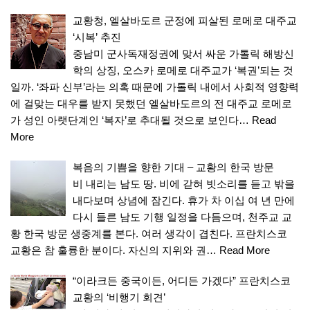
교황청, 엘살바도르 군정에 피살된 로메로 대주교
‘시복’ 추진
중남미 군사독재정권에 맞서 싸운 가톨릭 해방신
학의 상징, 오스카 로메로 대주교가 ‘복권’되는 것
일까. ‘좌파 신부’라는 의혹 때문에 가톨릭 내에서 사회적 영향력
에 걸맞는 대우를 받지 못했던 엘살바도르의 전 대주교 로메로
가 성인 아랫단계인 ‘복자’로 추대될 것으로 보인다…
Read
More
복음의 기쁨을 향한 기대 – 교황의 한국 방문
비 내리는 남도 땅. 비에 갇혀 빗소리를 듣고 밖을
내다보며 상념에 잠긴다. 휴가 차 이십 여 년 만에
다시 들른 남도 기행 일정을 다듬으며, 천주교 교
황 한국 방문 생중계를 본다. 여러 생각이 겹친다. 프란치스코
교황은 참 훌륭한 분이다. 자신의 지위와 권…
Read More
“이라크든 중국이든, 어디든 가겠다” 프란치스코
교황의 ‘비행기 회견’