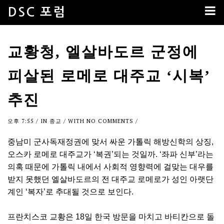
DSC 포럼
교황청, 엘살바도르 군정에
피살된 로메로 대주교 ‘시복’
추진
오후 7:55
/ IN
종교
/ WITH
NO COMMENTS
/
중남미 군사독재정권에 맞서 싸운 가톨릭 해방신학의 상징,
오스카 로메로 대주교가 ‘복권’되는 것일까. ‘좌파 신부’라는
의혹 때문에 가톨릭 내에서 사회적 영향력에 걸맞는 대우를
받지 못했던 엘살바도르의 전 대주교 로메로가 성인 아랫단
계인 ‘복자’로 추대될 것으로 보인다.
프란치스코 교황은 18일 한국 방문을 마치고 바티칸으로 돌