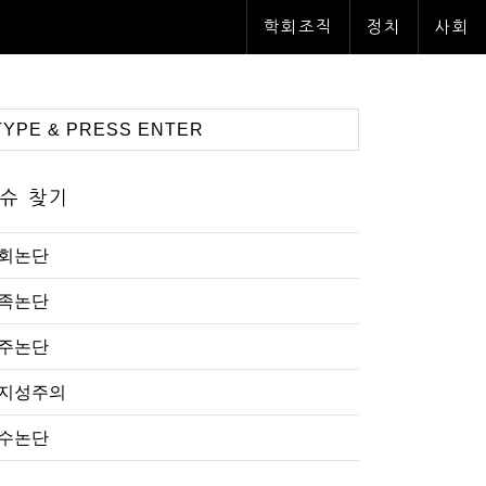
학회조직
정치
사회
슈 찾기
회논단
족논단
주논단
지성주의
수논단