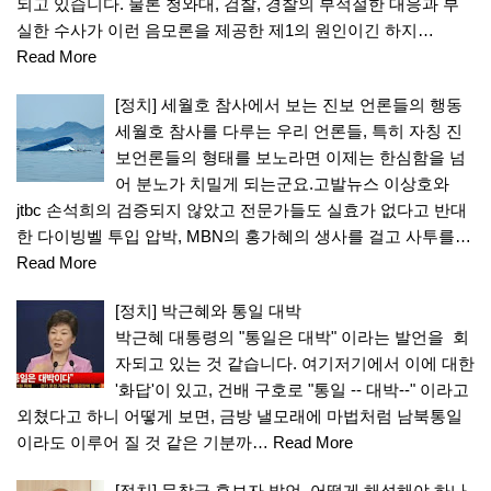
되고 있습니다. 물론 청와대, 검찰, 경찰의 부적절한 대응과 부
실한 수사가 이런 음모론을 제공한 제1의 원인이긴 하지…
Read More
[정치] 세월호 참사에서 보는 진보 언론들의 행동
세월호 참사를 다루는 우리 언론들, 특히 자칭 진
보언론들의 형태를 보노라면 이제는 한심함을 넘
어 분노가 치밀게 되는군요.고발뉴스 이상호와
jtbc 손석희의 검증되지 않았고 전문가들도 실효가 없다고 반대
한 다이빙벨 투입 압박, MBN의 홍가혜의 생사를 걸고 사투를…
Read More
[정치] 박근혜와 통일 대박
박근혜 대통령의 "통일은 대박" 이라는 발언을 회
자되고 있는 것 같습니다. 여기저기에서 이에 대한
'화답'이 있고, 건배 구호로 "통일 -- 대박--" 이라고
외쳤다고 하니 어떻게 보면, 금방 낼모래에 마법처럼 남북통일
이라도 이루어 질 것 같은 기분까…
Read More
[정치] 문창극 후보자 발언, 어떻게 해석해야 하나