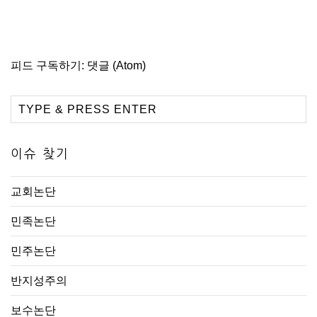
피드 구독하기:
댓글 (Atom)
이슈 찾기
교회논단
민족논단
민주논단
반지성주의
보수논단