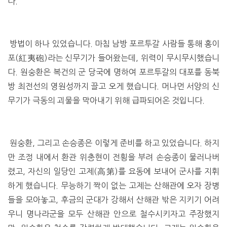
다.
방법이 하나 있었습니다. 마침 남방 포르투갈 사람들 통해 홍이
포(紅夷砲)라는 신무기가 들어왔는데, 위력이 무시무시했습니
다. 원숭환은 복건의 군 당국에 명하여 포르투갈의 대포를 동북
방 최전선의 영원성까지 끌고 오게 했습니다. 머나먼 서양의 신
무기가 극동의 괴물을 막아내기 위해 급파되어온 것입니다.
원숭환, 그리고 손승종은 이렇게 준비를 하고 있었습니다. 하지
만 조정 내에서 환관 위충현이 전횡을 부려 손승종이 물러나버
렸고, 자신의 일당인 고제(高第)를 요동에 보내어 군사를 지휘
하게 했습니다. 무능하기 짝이 없는 고제는 산해관에 오자 장병
들을 모아놓고, 후금의 군대가 강해서 산해관 밖은 지키기 어려
우니 명나라군을 모두 산해관 안으로 철수시키자고 주장했지