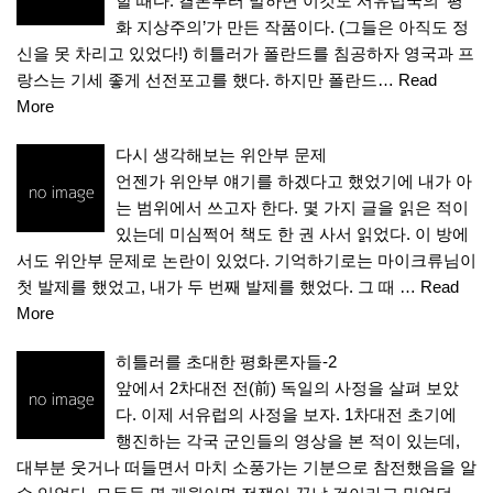
할 때다. 결론부터 말하면 이것도 서유럽국의 ‘평
화 지상주의’가 만든 작품이다. (그들은 아직도 정
신을 못 차리고 있었다!) 히틀러가 폴란드를 침공하자 영국과 프
랑스는 기세 좋게 선전포고를 했다. 하지만 폴란드…
Read
More
다시 생각해보는 위안부 문제
언젠가 위안부 얘기를 하겠다고 했었기에 내가 아
는 범위에서 쓰고자 한다. 몇 가지 글을 읽은 적이
있는데 미심쩍어 책도 한 권 사서 읽었다. 이 방에
서도 위안부 문제로 논란이 있었다. 기억하기로는 마이크류님이
첫 발제를 했었고, 내가 두 번째 발제를 했었다. 그 때 …
Read
More
히틀러를 초대한 평화론자들-2
앞에서 2차대전 전(前) 독일의 사정을 살펴 보았
다. 이제 서유럽의 사정을 보자. 1차대전 초기에
행진하는 각국 군인들의 영상을 본 적이 있는데,
대부분 웃거나 떠들면서 마치 소풍가는 기분으로 참전했음을 알