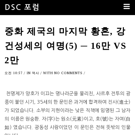
DSC 포럼
중화 제국의 마지막 황혼, 강
건성세의 여명(5) ─ 16만 VS
2만
오전 10:57
/ IN
역사
/ WITH
NO COMMENTS
/
천명제가 양호가 이끄는 명나라군을 물리친, 사르후 전투의 광
풍이 불던 시기, 35세의 한 문인은 과거에 합격하여 진사(進士)
가 되었습니다. 소부의 지현이라는 낮은 직책에 임명된 그 남자
의 이름은 원숭환. 자(字)는 원소(元素)이고, 호(號)는 자여(自
如) 였습니다. 광동성 사람이었던 이 문인은 전혀 뜻밖의 인물