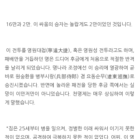
16만과 2만. 이 싸움의 승자는 놀랍게도 2만이었던 것입니다.
이 전투를 영원대첩(寧遠大捷), 혹은 영원성 전투라고도 하며,
패배만을 거듭하던 명은 드디어 후금에게 처음으로 적절한 반격
을 날리게 되었습니다. 명나라 조정에선 이 승리에 열광하여 곧
바로 원숭환을 병부시랑(兵部侍郎) 겸 요동순무(遼東巡撫)로
승진시켰습니다. 반면에 놀라운 패전을 당한 후금 쪽에서는 실
망이 이만저만이 아니었습니다. 천명제는 매우 상심하여 이렇
게 말했습니다.
"짐은 25세부터 병을 일으켜, 정벌한 이래 싸워서 이기지 못한
적이 없으며, 공격하여 극복하지 못한 적이 없었다. 어찌, 이 영