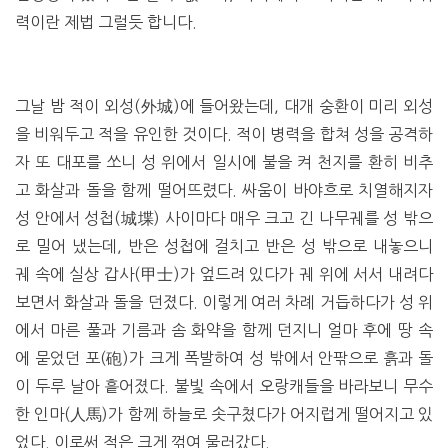
력이란 제법 그럴듯 합니다.
그날 밤 적이 외성(外城)에 들어왔는데, 대개 숭환이 미리 외성
을 비워두고 적을 유인한 것이다. 적이 병력을 합쳐 성을 공격하
자 또 대포를 쏘니 성 위에서 일시에 불을 켜 천지를 환히 비추
고 화살과 돌을 함께 떨어뜨렸다. 싸움이 바야흐로 치열해지자
성 안에서 성첩(城堞) 사이마다 매우 크고 긴 나무궤를 성 밖으
로 밀어 냈는데, 반은 성첩에 걸치고 반은 성 밖으로 내놓으니
궤 속에 실상 갑사(甲士)가 엎드려 있다가 궤 위에 서서 내려다
보면서 화살과 돌을 던졌다. 이렇게 여러 차례 거듭하다가 성 위
에서 마른 풀과 기름과 솜 화약을 함께 던지니 얼마 후에 땅 속
에 묻었던 포(砲)가 크게 폭발하여 성 밖에서 안팎으로 흙과 돌
이 두루 날아 흩어졌다. 불빛 속에서 오랑캐들을 바라보니 무수
한 인마(人馬)가 함께 하늘로 솟구쳤다가 어지럽게 떨어지고 있
었다. 이로써 적은 크게 꺾여 물러갔다.