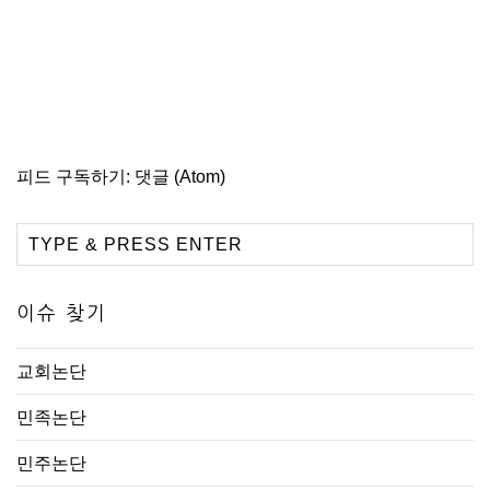
피드 구독하기:
댓글 (Atom)
이슈 찾기
교회논단
민족논단
민주논단