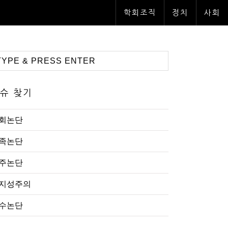
학회조직
정치
사회
슈 찾기
회논단
족논단
주논단
지성주의
수논단