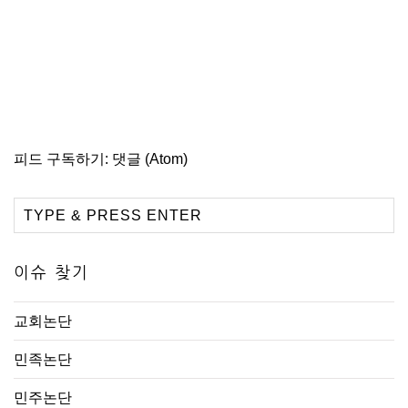
피드 구독하기:
댓글 (Atom)
이슈 찾기
교회논단
민족논단
민주논단