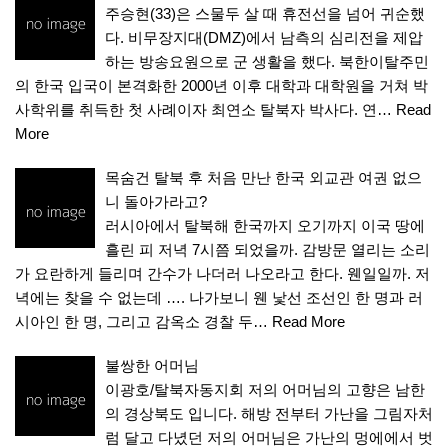
주승현(33)은 스물두 살 때 휴전선을 넘어 귀순했
다. 비무장지대(DMZ)에서 남측의 심리전을 제압
하는 방송요원으로 군 생활을 했다. 북한이탈주민
의 한국 입국이 본격화한 2000년 이후 대학과 대학원을 거쳐 박
사학위를 취득한 첫 사례이자 최연소 탈북자 박사다. 연…
Read
More
목숨건 탈북 후 처음 만난 한국 외교관 여권 없으
니 돌아가라고?
러시아에서 탈북해 한국까지 오기까지 이국 땅에
흘린 피 저녁 7시쯤 되었을까. 감방문 열리는 소리
가 요란하게 들리며 간수가 나더러 나오라고 한다. 웬일일까. 저
녁에는 찾을 수 없는데 …. 나가보니 웬 낯선 조선인 한 명과 러
시아인 한 명, 그리고 감옥소 경찰 두…
Read More
불쌍한 어머님
이광호/탈북자동지회 저의 어머님의 고향은 남한
의 경상북도 입니다. 해방 전부터 가난을 그림자처
럼 달고 다녔던 저의 어머님은 가난의 멍에에서 벗