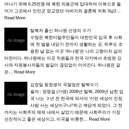
어나기 위해 6.25전쟁 때 북한 의용군에 입대하여 이북으로 들
어가 그곳에서 인민군 장교였던 아버지와 결혼해 저희 3남2…
Read More
탈북자 출신 하나원 선생의 수기
수많은 북한이탈주민들이 대한민국 입국 후 사회
에 첫 발을 내딛기 전까지 생활하는 곳, 하루도 조
용한 날 없는 이곳 ‘하나원’은 나의 고향이자 삶의
터전이다. 하나원에는 이곳 직원들과 전국 각지에서 초빙된 강
사와 자원봉사자들의 발길이 끊임없이 이어진다. 하나원은 같
은…
Read More
김정일 동창생의 곡절많은 탈북수기
필자 : 장영걸 (가명) 2008년 탈북, 2009년 남한 입
국 나는 ３년 전 한국에 와서야 ‘이런 세상이 진정
사람 사는 세상이구나!’하고 깨닫게 되었다. 그 전
까지는 사회주의 체제 내에서 살았기 때문에 사회주의가 가장
선진적이고 좋은 세상이고, 미국을 비롯한…
Read More