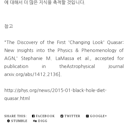
에 대해서 더 많은 지식을 축적할 것입니다.
참고
"The Discovery of the First 'Changing Look' Quasar:
New Insights into the Physics & Phenomenology of
AGN,' Stephanie M. LaMassa et al., accepted for
publication in theAstrophysical Journal
arxiv.org/abs/1412.2136].
http://phys.org/news/2015-01-black-hole-diet-
quasar.html
SHARE THIS:
FACEBOOK
TWITTER
GOOGLE+
STUMBLE
DIGG