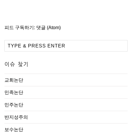
피드 구독하기:
댓글 (Atom)
이슈 찾기
교회논단
민족논단
민주논단
반지성주의
보수논단