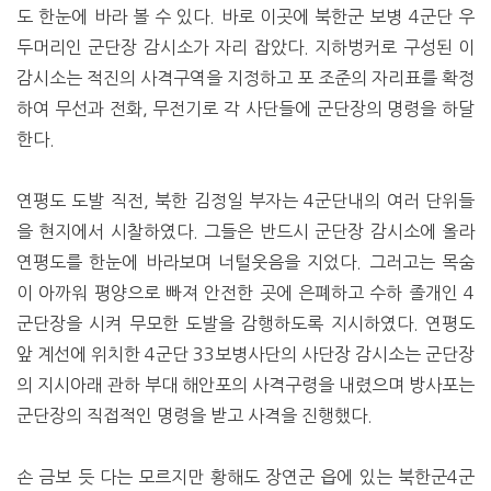
도 한눈에 바라 볼 수 있다. 바로 이곳에 북한군 보병 4군단 우
두머리인 군단장 감시소가 자리 잡았다. 지하벙커로 구성된 이
감시소는 적진의 사격구역을 지정하고 포 조준의 자리표를 확정
하여 무선과 전화, 무전기로 각 사단들에 군단장의 명령을 하달
한다.
연평도 도발 직전, 북한 김정일 부자는 4군단내의 여러 단위들
을 현지에서 시찰하였다. 그들은 반드시 군단장 감시소에 올라
연평도를 한눈에 바라보며 너털웃음을 지었다. 그러고는 목숨
이 아까워 평양으로 빠져 안전한 곳에 은폐하고 수하 졸개인 4
군단장을 시켜 무모한 도발을 감행하도록 지시하였다. 연평도
앞 계선에 위치한 4군단 33보병사단의 사단장 감시소는 군단장
의 지시아래 관하 부대 해안포의 사격구령을 내렸으며 방사포는
군단장의 직접적인 명령을 받고 사격을 진행했다.
손 금보 듯 다는 모르지만 황해도 장연군 읍에 있는 북한군4군