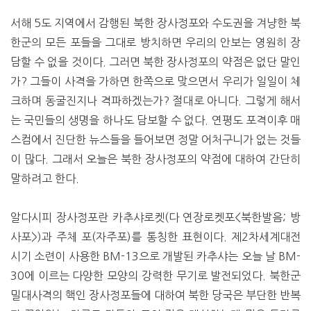
서해 5도 지역에서 감행된 북한 장사정포와 수도권을 겨냥한 북
한군의 모든 포들을 그대로 방치하면 우리의 안보는 영원히 장
담할 수 없을 것이다. 그러면 북한 장사정포의 약점은 없단 말인
가? 그들이 사격을 가하면 한쪽으로 맞으면서 우리가 일일이 체
크하며 동굴진지나 격파하겠는가? 절대로 아니다. 그렇게 해서
는 국민들의 생명을 하나도 담보할 수 없다. 연평도 포격이후 매
스컴에서 진단한 뉴스들을 들어보면 정말 어처구니가 없는 것들
이 많다. 그래서 오늘은 북한 장사정포의 약점에 대하여 간단히
말하려고 한다.
알다시피 장사정포란 카추샤로켓(다 연장로켓포<북한발음; 방
사포>)과 주체 포(자주포)를 통칭한 표현이다. 제2차세계대전
시기 소련이 사용한 BM-13으로 개발된 카추샤는 오늘 날 BM-
30에 이르는 다양한 모양의 강력한 무기로 발전되었다. 북한군
밀대사격의 핵인 장사정포들에 대하여 북한 당국은 부단한 반복