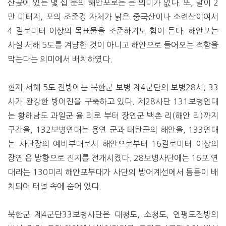
산곶에 있는 몇 십 문의 해안포로는 큰 의미가 없다. 또, 말이 2
만 미터지, 포의 조준경 자체가 낡은 중국산이나 소련산이여서
4 킬로미터 이상의 목표물을 조준하기도 힘이 든다. 해안포는
사실 서해 5도를 겨냥한 것이 아니고 해안으로 들어오는 적함을
막는다는 의미에서 배치하였다.
현재 서해 5도 전방에는 북한군 보병 제4군단의 보병28사, 33
사가 완강한 방어진을 구축하고 있다. 제28사단 131보병연대
는 황해남도 과일군 율 리로 부터 장연군 백촌 리(해안 리)까지
구간을, 132보병연대는 용연 군과 태탄군의 해안을, 133연대
는 사단장의 예비부대로서 해안으로부터 16킬로미터 이상의
장연 읍 방향으로 진지를 전개시켰다. 28보병사단에는 16포 연
대라는 130미리 해안포부대가 사단의 방어계선에서 틈틈이 배
치되어 터널 속에 숨어 있다.
북한군 제4군단33보병사단은 대청도, 소청도, 연평도전방의