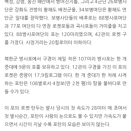
벽성, 강령, 옹진 해안에서 방어진지를, 그리고 4군단 26보병사
단은 강화도 전방의 황해도 배천군을, 34보병여단은 황해도 연
안군 일대를 장악했다. 보병사단들의 배후로는 88방사포여단
과 77포 여단의 다 연장 로켓포들과 곡사포들이 거미줄을 치고
있다. 88방사포여단의 포는 120미리였으며, 42관의 로켓 구
를 가졌다. 사정거리는 20킬로미터 이하이다.
북한군 방사포에서 구경이 제일 작은 107미리 방사포는 한 개
중대에 9문의 포를 보유하고 있다. 12관의 구경을 가진 이 포의
로켓은 중량이 17,9킬로그램 이다. 한 개 중대가 한 차례 사격
하는 포탄은 108발로서 4정보(만 2천 평)의 땅을 불바다로 만
들 수가 있다.
이 포의 로켓 탄두는 발사 당시의 첫 속도가 28미터 매 초여서
첫 발사순간, 포탄이 사람의 눈으로도 볼 수 있지만 가속도가 붙
으면서 시간이 지날 수록 포탄의 모습은 보이지 않는다.