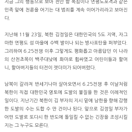
지금 그의 행동으로 보아 천안 함 폭침이나 연평도포격과 같은
민족 앞에 천륜을 어기는 대 범죄를 계속 이어가리라고 보아진
다.
지난해 11월 23일, 북한 김정일은 대한민국의 5도 지역, 자그
마한 연평도 섬 마을에 수백 발이나 되는 방사포탄을 퍼부었다.
그리하여 6.25전쟁 이후 그렇게도 평화롭고 아름답던 이 나라
의 산천초목이 백주대낮에 화마로 휩싸였고 어린이들과 할머
니, 할아버지들의 터전이 잿더미가 되어버렸다.
남북이 갈라져 반세기나마 살아오면서 6.25전쟁 후 이날처럼
북한이 직접 대한민국 영토에 도발의 불질을 한 것은 이례적인
일이다. 지난기간 북한이 김 부자의 지시 밑에 남한을 향해 감행
한 도발의 수는 도합 수 만 건이나 된다. 앞으로 김정일 부자가
어떤 도발로 또다시 한 반도에 돌일킬 수 없는 긴장을 조성시킬
지는 그 누구도 모른다.