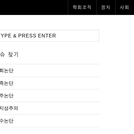
학회조직
정치
사회
슈 찾기
회논단
족논단
주논단
지성주의
수논단