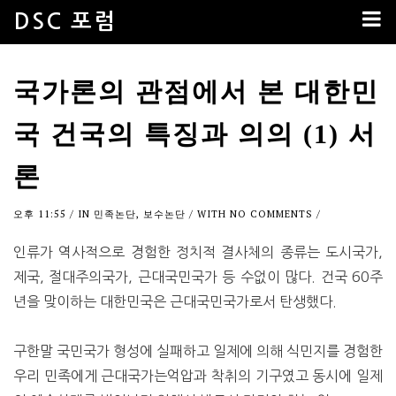
DSC 포럼
국가론의 관점에서 본 대한민
국 건국의 특징과 의의 (1) 서
론
오후 11:55
/ IN
민족논단
,
보수논단
/ WITH
NO COMMENTS
/
인류가 역사적으로 경험한 정치적 결사체의 종류는 도시국가,
제국, 절대주의국가, 근대국민국가 등 수없이 많다. 건국 60주
년을 맞이하는 대한민국은 근대국민국가로서 탄생했다.
구한말 국민국가 형성에 실패하고 일제에 의해 식민지를 경험한
우리 민족에게 근대국가는억압과 착취의 기구였고 동시에 일제