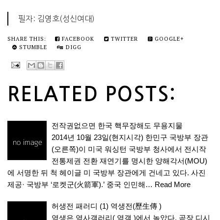
필자: 김영호(성신여대)
SHARE THIS:
FACEBOOK
TWITTER
GOOGLE+
STUMBLE
DIGG
RELATED POSTS:
전작권없으면 한국 핵무장해도 무용지물
2014년 10월 23일(현지시각) 한민구 국방부 장관
(오른쪽)이 미국 워싱턴 국방부 청사에서 전시작
전통제권 전환 재연기를 명시한 양해각서(MOU)
에 서명한 뒤 척 헤이글 미 국방부 장관에게 건네고 있다. 사진
제공· 국방부 ‘로켓군(火箭軍).’ 중국 인민해…
Read More
허생전 패러디 (1) 역생전(歷生傳 )
역생은 역사갤러리( 역갤 )에서 놀았다. 곧장 디시