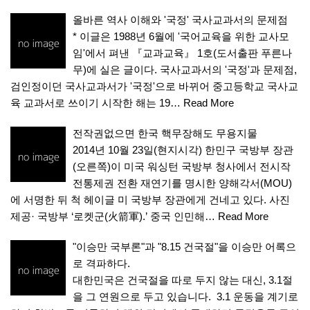
올바른 역사 이해와 '국정' 국사교과서의 문제점
* 이글은 1988년 6월에 '국어교육을 위한 교사모
임'에서 펴낸 『교과교육』 1호(도서출판 푸른나
무)에 실은 글이다. 국사교과서의 '국정'과 문제점,
검인정이던 국사교과서가 '국정'으로 바뀌어 중고등학교 국사교
육 교과서로 쓰이기 시작한 해는 19…
Read More
전작권없으면 한국 핵무장해도 무용지물
2014년 10월 23일(현지시각) 한민구 국방부 장관
(오른쪽)이 미국 워싱턴 국방부 청사에서 전시작
전통제권 전환 재연기를 명시한 양해각서(MOU)
에 서명한 뒤 척 헤이글 미 국방부 장관에게 건네고 있다. 사진
제공· 국방부 ‘로켓군(火箭軍).’ 중국 인민해…
Read More
"이승만 국부론"과 "8.15 건국절"을 이승만 어록으
로 격파하다.
대한민국은 건국절을 따로 두지 않는 대신, 3.1절
을 그 연원으로 두고 있습니다. 3.1 운동을 계기로