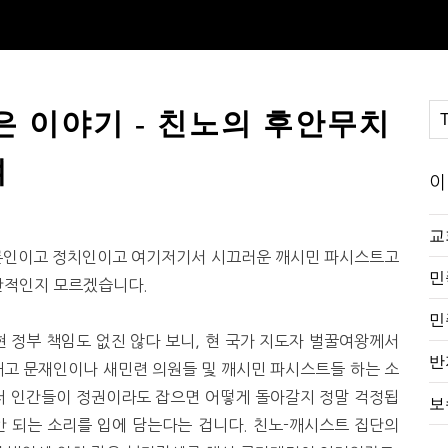
은 이야기 - 친노의 후안무치
여
이
교
언론인이고 정치인이고 여기저기서 시끄러운 깨시민 파시스트고
민
안적인지 모르겠습니다.
민
 정부 책임도 없진 않다 보니, 현 국가 지도자 벌꿀여왕께서
반
 대고 문재인이나 새민련 의원들 및 깨시민 파시스트들 하는 소
 저 인간들이 정권이라도 잡으면 어떻게 돌아갈지 정말 걱정됩
보
 안 되는 소리를 입에 담는다는 겁니다. 친노-깨시스트 집단의