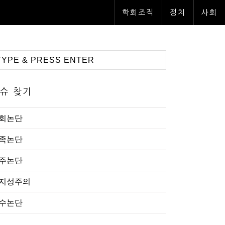
학회조직
정치
사회
슈 찾기
회논단
족논단
주논단
지성주의
수논단