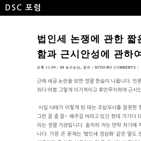
DSC 포럼
법인세 논쟁에 관한 짧
함과 근시안성에 관하
오후 11:09
/ IN
보수논단
,
정치
/ WITH
NO COMMENTS
/
근래 세금 논란을 보면 정말 한숨이 나옵니다. 
죄다 어쩜 그렇게 이기적이고 후안무치하며 근시
사실 사태가 이렇게 된 데는 조삼모사를 잘못한 현
그런 걸 좀 잘~ 해주길 바라고 있긴 한데 거기다
리는 정말 가관입니다. 솔직히 저는 만약 차기에
니다. 가장 큰 문제는 ‘법인세 정상화’ 같은 말도