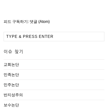
피드 구독하기:
댓글 (Atom)
이슈 찾기
교회논단
민족논단
민주논단
반지성주의
보수논단