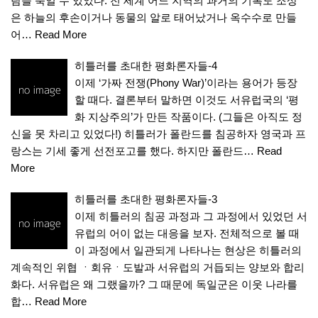
람을 죽일 수 있었다. 전 세계 어느 지역의 과거의 기록도 조상
은 하늘의 후손이거나 동물의 알로 태어났거나 옥수수로 만들
어…
Read More
히틀러를 초대한 평화론자들-4
이제 ‘가짜 전쟁(Phony War)’이라는 용어가 등장
할 때다. 결론부터 말하면 이것도 서유럽국의 ‘평
화 지상주의’가 만든 작품이다. (그들은 아직도 정
신을 못 차리고 있었다!) 히틀러가 폴란드를 침공하자 영국과 프
랑스는 기세 좋게 선전포고를 했다. 하지만 폴란드…
Read
More
히틀러를 초대한 평화론자들-3
이제 히틀러의 침공 과정과 그 과정에서 있었던 서
유럽의 어이 없는 대응을 보자. 전체적으로 볼 때
이 과정에서 일관되게 나타나는 현상은 히틀러의
계속적인 위협 ㆍ회유ㆍ도발과 서유럽의 거듭되는 양보와 합리
화다. 서유럽은 왜 그랬을까? 그 때문에 독일군은 이웃 나라를
합…
Read More