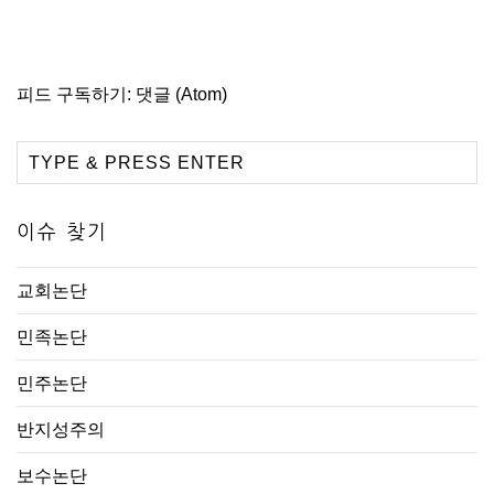
피드 구독하기:
댓글 (Atom)
이슈 찾기
교회논단
민족논단
민주논단
반지성주의
보수논단