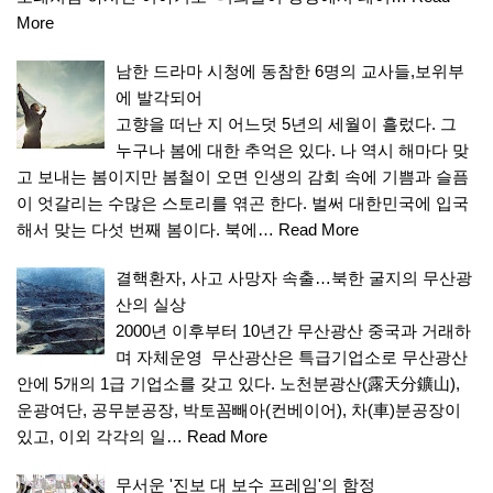
More
남한 드라마 시청에 동참한 6명의 교사들,보위부
에 발각되어
고향을 떠난 지 어느덧 5년의 세월이 흘렀다. 그
누구나 봄에 대한 추억은 있다. 나 역시 해마다 맞
고 보내는 봄이지만 봄철이 오면 인생의 감회 속에 기쁨과 슬픔
이 엇갈리는 수많은 스토리를 엮곤 한다. 벌써 대한민국에 입국
해서 맞는 다섯 번째 봄이다. 북에…
Read More
결핵환자, 사고 사망자 속출…북한 굴지의 무산광
산의 실상
2000년 이후부터 10년간 무산광산 중국과 거래하
며 자체운영 무산광산은 특급기업소로 무산광산
안에 5개의 1급 기업소를 갖고 있다. 노천분광산(露天分鑛山),
운광여단, 공무분공장, 박토꼼빼아(컨베이어), 차(車)분공장이
있고, 이외 각각의 일…
Read More
무서운 '진보 대 보수 프레임'의 함정