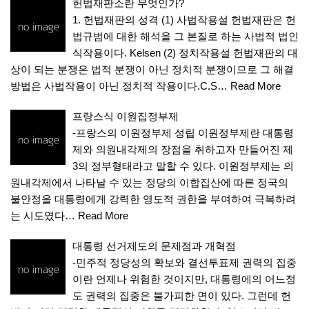
헌법재판소란 무엇인가?
1. 헌법재판의 성격 (1) 사법작용설 헌법재판은 헌
법규범에 대한 해석을 그 본질로 하는 사법적 법인
식작용이다. Kelsen (2) 정치작용설 헌법재판의 대
상이 되는 분쟁은 법적 분쟁이 아닌 정치적 분쟁이므로 그 해결
방법은 사법작용이 아닌 정치적 작용이다.C.S…
Read More
프랑스식 이원집정부제
-프랑스의 이원정부제 성립 이원정부제란 대통령
제와 의원내각제의 장점을 취하고자 만들어진 제
3의 정부형태라고 말할 수 있다. 이원정부제는 의
원내각제에서 나타날 수 있는 정당의 이합집산에 따른 정국의
불안정을 대통령에게 강력한 영도적 권한을 부여하여 극복하려
는 시도였다…
Read More
대통령 선거제도의 문제점과 개혁점
-민주적 정당성의 확보와 결선투표제 권력의 집중
이란 언제나 위험한 것이지만, 대통령에의 어느정
도 권력의 집중은 불가피한 면이 있다. 그런데 헌