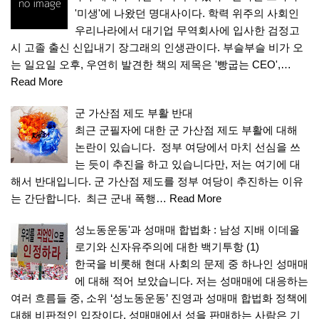
'미생'에 나왔던 명대사이다. 학력 위주의 사회인
우리나라에서 대기업 무역회사에 입사한 검정고
시 고졸 출신 신입내기 장그래의 인생관이다. 부슬부슬 비가 오
는 일요일 오후, 우연히 발견한 책의 제목은 '빵굽는 CEO',…
Read More
군 가산점 제도 부활 반대
최근 군필자에 대한 군 가산점 제도 부활에 대해
논란이 있습니다. 정부 여당에서 마치 선심을 쓰
는 듯이 추진을 하고 있습니다만, 저는 여기에 대
해서 반대입니다. 군 가산점 제도를 정부 여당이 추진하는 이유
는 간단합니다. 최근 군내 폭행…
Read More
성노동운동'과 성매매 합법화 : 남성 지배 이데올
로기와 신자유주의에 대한 백기투항 (1)
한국을 비롯해 현대 사회의 문제 중 하나인 성매매
에 대해 적어 보았습니다. 저는 성매매에 대응하는
여러 흐름들 중, 소위 ‘성노동운동’ 진영과 성매매 합법화 정책에
대해 비판적인 입장이다. 성매매에서 성을 판매하는 사람은 기