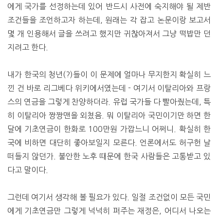
에게 국가를 선정하는데 있어 반드시 사전에 숙지해야 될 제반
조건들을 조언하고자 하는데, 원래는 각 잡고 논문이랑 보고서
몇 개 인용해서 글을 쓰려고 했지만 귀찮아져서 그냥 떡밥만 던
지려고 한다.
내가 한국의 청년(?)들이 이 문제에 얼마나 무지한지 확실히 느
낀 건 바로 리그베다 위키에서였는데 - 여기서 이탈리아와 프랑
스의 연금을 그렇게 찬양하더라. 유럽 국가들 다 빨아줬는데, 특
히 이탈리아 짱짱맨을 외쳤음. 뭐 이탈리아 국민이기만 하면 한
달에 기초연금이 한화로 100만원 가깝느니 어쩌니. 확실히 한
국에 비하면 대단히 좋아보일지 모른다. 언론에서도 허구헌 날
떠들지 않던가. 불안한 노후 때문에 한국 사람들은 고통받고 있
다고 말이다.
그런데 여기서 생각해 볼 필요가 있다. 일절 조건없이 모든 국민
에게 기초연금만 그렇게 넉넉히 퍼주는 재정은, 어디서 나오는