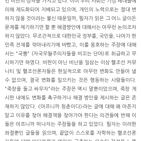
인 비난의 성격을 가지고 있다. 이미 우리 사회는 기성 세대들에
의해 제도화되어 지배되고 있으며, 개인의 노력으로는 절대 변
하지 않을 것이라는 불신 때문일까, 필자가 읽은 그 어느 글이든
문제를 제기하기만 할 뿐 해결방안에 대해서는 아무런 논의조차
하지 않았다. 무조건적으로 대한민국 정부를, 국민을, 나아가 한
민족 전체를 깎아내리기에 바빴고, 이를 옹호하는 주장에 대해
서는 "국뽕" (자국우월주의자들을 비꼬는 단어)로 취급하고 무
시하기만 하였다. 비판이 아닌 비난을 일삼는 이상 헬조선 커뮤
니티 및 헬조선론자들은 현실적으로 아무런 변화도 만들어 낼
수 없으며, 결국 변화를 일으키는 것은 행동하는 사람들이다.
"죽창을 들고 싸우자"라는 주장은 역시 말뿐이었으며, 죽창 게
시판 내에도 변화를 촉구하거나 해결 방안을 제시하는 글은 존
재하지 않았다. <아프니까 청춘이다>라는 글에 대해 왜 아픈지
알고 이유를 찾아 해결책을 찾아가야 한다는 의견들에 반해 이
들은 아프니까 떠나자는 주장들을 하고 있었다. 필자는 이러한
좌절뿐인 글들을 읽으며, 끝없이 스스로를 자학하는 헬조선론