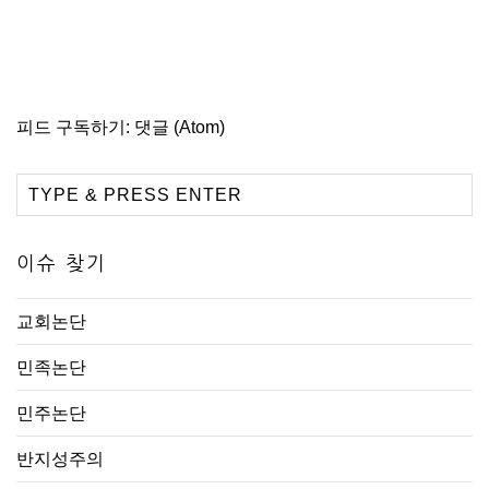
피드 구독하기:
댓글 (Atom)
이슈 찾기
교회논단
민족논단
민주논단
반지성주의