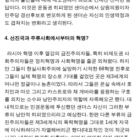
답이다. 이것은 운동권 히피였던 샌더슨에서 상원의원이자
민주당 경선후보로 변모하게 된 샌더슨 자신의 인생역정과
도 겹쳐지는 변화라고 생각된다.
4. 선진국과 주류사회에서부터의 혁명?
러시아 혁명 이후 열강의 급진주의자들, 특히 비제도권 사
회주의자들은 정치혁명과 사회혁명을 줄곧 외쳐왔다. 하지
만 그들이 현실사회주의에 실망하기 시작한 68혁명 전후로
그들이 실제 혁명의 장소로 기대를 걸었던 곳은 제3세계의
머나먼 정글이나 농촌이었다. 따라서 그들은 온실 속에서 호
치민과 마오 그리고 카스트로와 체 게바라를 응원하는 구호
를 외치는 소수파 낭만주의자의 역할에 자족해오곤 했다. 대
내적으로는 민권운동에 투신했던 샌더스 자신이 그러한 부
류의 낭만적 히피였으리라고 예상한다. 한편 다른 부류의 급
진주의자들은 제3세계식의 폭력혁명을 그대로 1세계 자국
에 이식하려다가 자멸해버리곤 했다(대표적인 것이 적군파