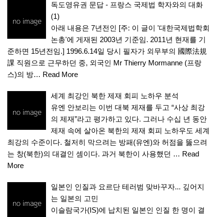
독도영유권 문답 - 프랑스 국제법 학자와의 대화
(1)
아래 내용은 7년전인 [주: 이 글이 '대한국제법학회
논총'에 게재된 2003년 기준임. 2011년 현재를 기
준하면 15년전임.] 1996.6.14일 당시 필자가 외무부의 國際法規
課 직원으로 근무하던 중, 외국인 Mr Thierry Mormanne (프랑
스)의 방…
Read More
세계 최강인 북한 제재 회피 노하우 분석
유엔 안보리는 이번 대북 제재를 두고 “사상 최강
의 제재”라고 평가하고 있다. 그러나 수십 년 동안
제재 속에 살아온 북한의 제재 회피 노하우도 세계
최강의 수준이다. 철저히 막으려는 방패(유엔)와 허점을 뚫으려
는 창(북한)의 대결인 셈이다. 과거 북한이 사용했던 …
Read
More
일본인 인질과 요르단 테러범 맞바꾸자... 깊어지
는 일본의 고민
이슬람국가(IS)에 납치된 일본인 인질 한 명이 결