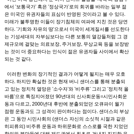
에서 '보통국가' 혹은 '정상국가'로의 회귀를 바라는 일부 젊
은 미국인 유권자들의 표심이 반영된 것이라고 볼 수 있다.
미래가 불투명한 이들이 장기침체의 여파에 지친 것은 당연
하다. '기회와 자유의 땅'으로서 미국이 세계질서를 선도한다
는 기성세대의 자부심보다는 다른 보통의 열강들처럼 그 경
제규모에 걸맞는 의료보장, 주거보장, 무상교육 등을 보장받
는 것이 더 중요하다는 인식이 젊은 유권자들 사이에서 확산
되는 것 같다.
이러한 변화의 장기적인 결과가 어떻게 될지는 매우 모호
하다. 하지만 확실한 것은 현재 버니 샌더스를 통해 분출되
고 있는 정치적 열망은 '소수자'와 '비주류' 그리고 '정치적 올
바름'으로 특징지어졌던 90년대의 신사회운동=시민사회운
동과 다르고, 2000년대 후반에 분출되었던 오큐파이 월가
점령 운동과도 그 성격이 판이하다는 점이다. 샌더스의 부상
은 그 동안 시민사회의 (샌더스 자신의 소싯적 시절과 같은
히피류의) 비주류 운동과 하위문화로 스스로를 국한 지었던
항의와 불만들에 대해 제도권에서 최초로 건내진 진지한 응