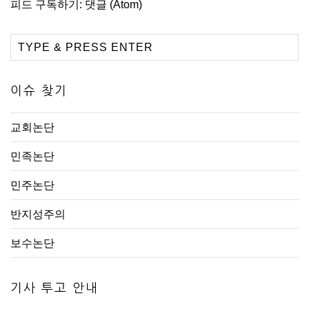
피드 구독하기:
댓글 (Atom)
이슈 찾기
교회논단
민족논단
민주논단
반지성주의
보수논단
기사 투고 안내