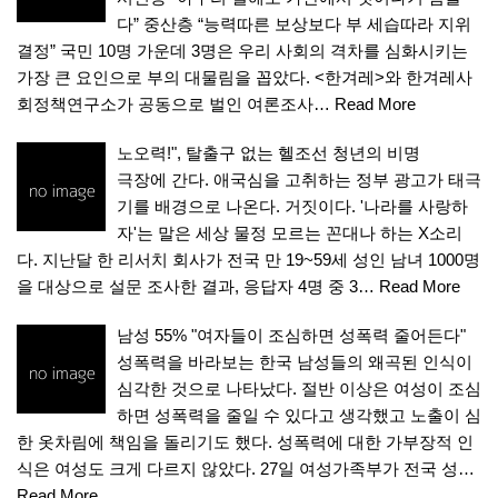
다” 중산층 “능력따른 보상보다 부 세습따라 지위
결정” 국민 10명 가운데 3명은 우리 사회의 격차를 심화시키는
가장 큰 요인으로 부의 대물림을 꼽았다. <한겨레>와 한겨레사
회정책연구소가 공동으로 벌인 여론조사…
Read More
노오력!", 탈출구 없는 헬조선 청년의 비명
극장에 간다. 애국심을 고취하는 정부 광고가 태극
기를 배경으로 나온다. 거짓이다. '나라를 사랑하
자'는 말은 세상 물정 모르는 꼰대나 하는 X소리
다. 지난달 한 리서치 회사가 전국 만 19~59세 성인 남녀 1000명
을 대상으로 설문 조사한 결과, 응답자 4명 중 3…
Read More
남성 55% "여자들이 조심하면 성폭력 줄어든다"
성폭력을 바라보는 한국 남성들의 왜곡된 인식이
심각한 것으로 나타났다. 절반 이상은 여성이 조심
하면 성폭력을 줄일 수 있다고 생각했고 노출이 심
한 옷차림에 책임을 돌리기도 했다. 성폭력에 대한 가부장적 인
식은 여성도 크게 다르지 않았다. 27일 여성가족부가 전국 성…
Read More