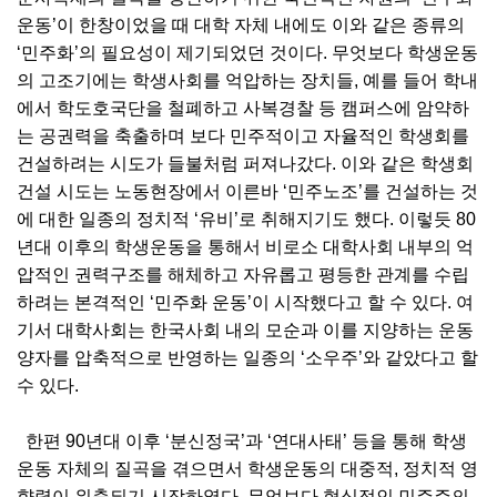
운동’이 한창이었을 때 대학 자체 내에도 이와 같은 종류의
‘민주화’의 필요성이 제기되었던 것이다. 무엇보다 학생운동
의 고조기에는 학생사회를 억압하는 장치들, 예를 들어 학내
에서 학도호국단을 철폐하고 사복경찰 등 캠퍼스에 암약하
는 공권력을 축출하며 보다 민주적이고 자율적인 학생회를
건설하려는 시도가 들불처럼 퍼져나갔다. 이와 같은 학생회
건설 시도는 노동현장에서 이른바 ‘민주노조’를 건설하는 것
에 대한 일종의 정치적 ‘유비’로 취해지기도 했다. 이렇듯 80
년대 이후의 학생운동을 통해서 비로소 대학사회 내부의 억
압적인 권력구조를 해체하고 자유롭고 평등한 관계를 수립
하려는 본격적인 ‘민주화 운동’이 시작했다고 할 수 있다. 여
기서 대학사회는 한국사회 내의 모순과 이를 지양하는 운동
양자를 압축적으로 반영하는 일종의 ‘소우주’와 같았다고 할
수 있다.
한편 90년대 이후 ‘분신정국’과 ‘연대사태’ 등을 통해 학생
운동 자체의 질곡을 겪으면서 학생운동의 대중적, 정치적 영
향력이 위축되기 시작하였다. 무엇보다 형식적인 민주주의