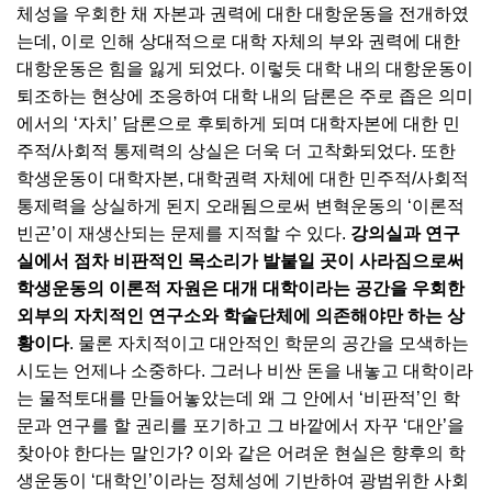
체성을 우회한 채 자본과 권력에 대한 대항운동을 전개하였
는데, 이로 인해 상대적으로 대학 자체의 부와 권력에 대한
대항운동은 힘을 잃게 되었다. 이렇듯 대학 내의 대항운동이
퇴조하는 현상에 조응하여 대학 내의 담론은 주로 좁은 의미
에서의 ‘자치’ 담론으로 후퇴하게 되며 대학자본에 대한 민
주적/사회적 통제력의 상실은 더욱 더 고착화되었다. 또한
학생운동이 대학자본, 대학권력 자체에 대한 민주적/사회적
통제력을 상실하게 된지 오래됨으로써 변혁운동의 ‘이론적
빈곤’이 재생산되는 문제를 지적할 수 있다.
강의실과 연구
실에서 점차 비판적인 목소리가 발붙일 곳이 사라짐으로써
학생운동의 이론적 자원은 대개 대학이라는 공간을 우회한
외부의 자치적인 연구소와 학술단체에 의존해야만 하는 상
황이다
. 물론 자치적이고 대안적인 학문의 공간을 모색하는
시도는 언제나 소중하다. 그러나 비싼 돈을 내놓고 대학이라
는 물적토대를 만들어놓았는데 왜 그 안에서 ‘비판적’인 학
문과 연구를 할 권리를 포기하고 그 바깥에서 자꾸 ‘대안’을
찾아야 한다는 말인가? 이와 같은 어려운 현실은 향후의 학
생운동이 ‘대학인’이라는 정체성에 기반하여 광범위한 사회