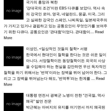
국가의 흥망과 북한
‘강대국의 조건’이란 EBS 다큐를 보았다. 역사 속
의 강국인 로마, 영국, 네덜란드, 몽골, 미국, 그리
고 실패한 강국인 스페인, 나찌독일, 일본제국주의
가 가지고 있거나 결핍하고 있는 공통요인이 무엇인가를 보여주
기 위한 다큐다. 공통요인은 ‘관대함’이었다. 관대함이…
Read
More
이성민, <일상적인 것들의 철학> 서평
한국에서 현대인이 철학을 한다는 것은 쉬운 일이
아니다. 서양철학이든 동양철학이든 외국의 사상
을 수입해야 하는 현실을 감안하면 우선 독자적인
철학을 하기 위해서는 '번역'이라는 장벽을 뛰어 넘어야 한다. 그
리고 그 장벽을 뛰어넘는다 해도, '번역투'라는 한계를 …
Read
More
대통령 면전서 광복군 노병이 전한 “건국절, 역사
왜곡” 발언 전문
박근혜는 아버지의 유지를 어기면서 까지 왜곡된