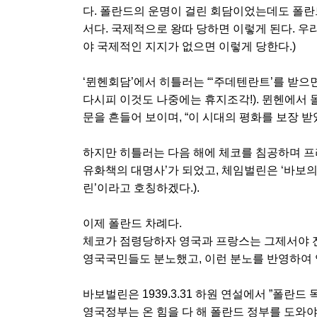
다. 폴란드의 운명이 걸린 회담이었는데도 폴란
서다. 국제적으로 왕따 당하면 이렇게 된다. 우
야 국제적인 지지가 없으면 이렇게 당한다.)
‘뮌헨회담’에서 히틀러는 “‘주데텐란트’를 받으
다시피 이것도 나중에는 휴지조각!). 뮌헨에서 
문을 흔들어 보이며, “이 시대의 평화를 보장 받
하지만 히틀러는 다음 해에 체코를 침공하며 프라하
유화책의 대명사’가 되었고, 체임벌린은 ‘바보의
린’이라고 호칭하겠다.).
이제 폴란드 차례다.
체코가 점령당하자 영국과 프랑스는 그제서야 전
영국국민들도 분노했고, 이런 분노를 반영하여
바보벌린은 1939.3.31 하원 연설에서 ”폴란
영국정부는 온 힘을 다 해 폴란드 정부를 도와야