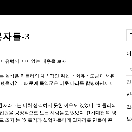
자들-3
이
서유럽의 어이 없는 대응을 보자.
교
나는 현상은 히틀러의 계속적인 위협 ㆍ회유ㆍ도발과 서유
민
그랬을까? 그 때문에 독일군은 이웃 나라를 합병하면서 더
민
자라고는 미처 생각하지 못한 이유도 있었다. “히틀러의
반
집권을 긍정적으로 보는 사람들도 있었다. (1차대전 때 영
보
드 조지’는 “히틀러가 실업자들에게 일자리를 만들어 준