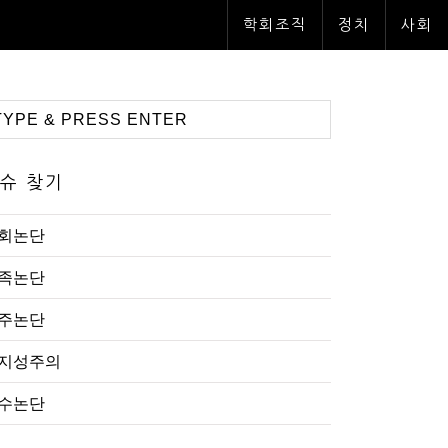
학회조직
정치
사회
슈 찾기
회논단
족논단
주논단
지성주의
수논단