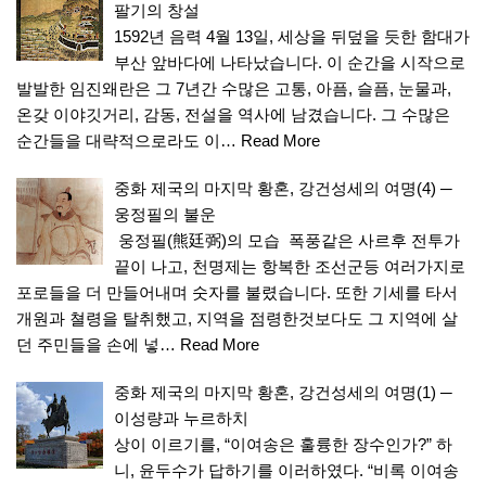
팔기의 창설
1592년 음력 4월 13일, 세상을 뒤덮을 듯한 함대가
부산 앞바다에 나타났습니다. 이 순간을 시작으로
발발한 임진왜란은 그 7년간 수많은 고통, 아픔, 슬픔, 눈물과,
온갖 이야깃거리, 감동, 전설을 역사에 남겼습니다. 그 수많은
순간들을 대략적으로라도 이…
Read More
중화 제국의 마지막 황혼, 강건성세의 여명(4) ─
웅정필의 불운
웅정필(熊廷弼)의 모습 폭풍같은 사르후 전투가
끝이 나고, 천명제는 항복한 조선군등 여러가지로
포로들을 더 만들어내며 숫자를 불렸습니다. 또한 기세를 타서
개원과 쳘령을 탈취했고, 지역을 점령한것보다도 그 지역에 살
던 주민들을 손에 넣…
Read More
중화 제국의 마지막 황혼, 강건성세의 여명(1) ─
이성량과 누르하치
상이 이르기를, “이여송은 훌륭한 장수인가?” 하
니, 윤두수가 답하기를 이러하였다. “비록 이여송