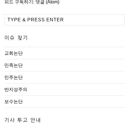
피드 구독하기:
댓글 (Atom)
이슈 찾기
교회논단
민족논단
민주논단
반지성주의
보수논단
기사 투고 안내