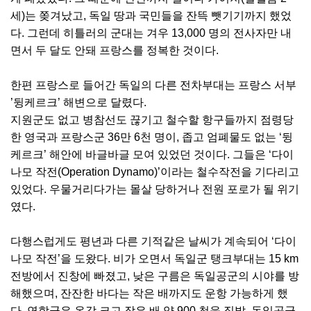
세)는 쫒겨났고, 독일 땅과 국민들을 잔뜩 뺏기기까지 했었
다. 그런데 히틀러의 군대는 겨우 13,000 명의 전사자만 내
면서 두 달도 안돼 프랑스를 정복한 것이다.
한편 프랑스로 들어간 독일의 다른 전차부대는 프랑스 서부
’뒹케르크’ 해변으로 달렸다.
지원군도 없고 병참선도 끊기고 철수할 항구들까지 점령당
한 영국과 프랑스군 36만 6천 명이, 좁고 엄폐물도 없는 ‘뒹
케르크’ 해안에 바글바글 모여 있었던 것이다. 그들은 ‘다이
나모 작전(Operation Dynamo)’이라는 철수작전을 기다리고
있었다. 우물거리다가는 몰살 당하거나 전원 포로가 될 위기
였다.
다행스럽게도 평년과 다른 기적같은 날씨가 계속되어 ‘다이
나모 작전’을 도왔다. 비가 오면서 독일군 탱크부대는 15 km
전방에서 진창에 빠졌고, 낮은 구름은 독일공군의 시야를 방
해했으며, 잔잔한 바다는 작은 배까지도 운항 가능하게 했
다. 연합군은 온갖 크고 작은 배 약 900 척을 징발, 독일공군