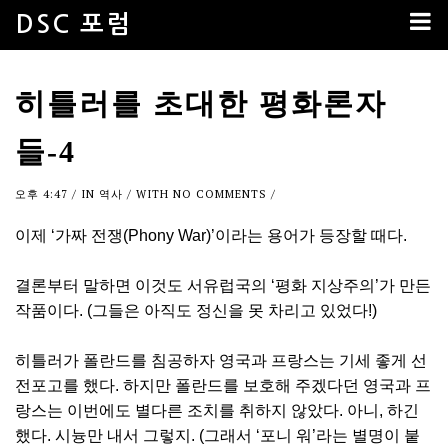
DSC 포럼
히틀러를 초대한 평화론자
들-4
오후 4:47
/ IN
역사
/ WITH
NO COMMENTS
/
이제 ‘가짜 전쟁(Phony War)’이라는 용어가 등장할 때다.
결론부터 말하면 이것도 서유럽국의 ‘평화 지상주의’가 만든
작품이다. (그들은 아직도 정신을 못 차리고 있었다!)
히틀러가 폴란드를 침공하자 영국과 프랑스는 기세 좋게 선
전포고를 했다. 하지만 폴란드를 보호해 주겠다던 영국과 프
랑스는 이번에도 별다른 조치를 취하지 않았다. 아니, 하긴
했다. 시늉만 내서 그렇지. (그래서 ‘포니 워’라는 별명이 붙