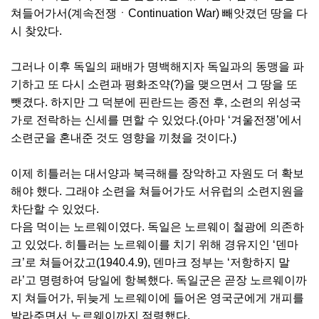
쳐들어가서(계속전쟁ㆍContinuation War) 빼앗겼던 땅을 다
시 찾았다.
그러나 이후 독일의 패배가 명백해지자 독일과의 동맹을 파
기하고 또 다시 소련과 평화조약(?)을 맺으면서 그 땅을 또
뺏겼다. 하지만 그 덕분에 핀란드는 종전 후, 소련의 위성국
가로 전락하는 신세를 면할 수 있었다.(아마 ‘겨울전쟁’에서
소련군을 혼내준 것도 영향을 끼쳤을 것이다.)
이제 히틀러는 대서양과 북극해를 장악하고 자원도 더 확보
해야 했다. 그래야 소련을 쳐들어가도 서유럽의 소련지원을
차단할 수 있었다.
다음 먹이는 노르웨이였다. 독일은 노르웨이 철광에 의존하
고 있었다. 히틀러는 노르웨이를 치기 위해 경유지인 ‘덴마
크’로 쳐들어갔고(1940.4.9), 덴마크 정부는 ‘저항하지 말
라’고 명령하여 당일에 항복했다. 독일군은 곧장 노르웨이까
지 쳐들어가, 뒤늦게 노르웨이에 들어온 영국군에게 개피를
발라주면서 노르웨이까지 점령했다.