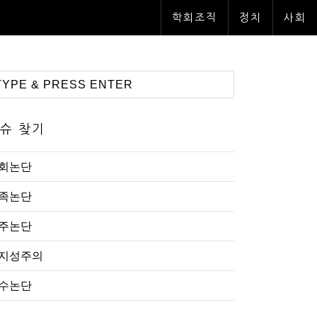
학회조직
정치
사회
슈 찾기
회논단
족논단
주논단
지성주의
수논단