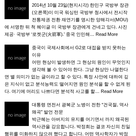
2014년 10월 23일(현지시각) 한민구 국방부 장관
(오른쪽)이 미국 워싱턴 국방부 청사에서 전시작
전통제권 전환 재연기를 명시한 양해각서(MOU)
에 서명한 뒤 척 헤이글 미 국방부 장관에게 건네고 있다. 사진
제공· 국방부 ‘로켓군(火箭軍).’ 중국 인민해…
Read More
중국이 국제사회에서 G2로 대접을 받지 못하는
이유
어떤 현상이 발생하면 그 현상의 원인이 무엇인지
생각해 볼 수 있어야 한다. 그냥 현상만 나열한다
면 별 의미가 없는 글이라고 할 수 있다. 특정 사안에 대하여 깊
은 지식이 없고 분석능력도 떨어지면 원인 분석을 할 수 없게 된
다. 여기에 머리도 나쁘다면 분석적 사고를 할…
Read More
대통령 면전서 광복군 노병이 전한 “건국절, 역사
왜곡” 발언 전문
박근혜는 아버지의 유지를 어기면서 까지 왜곡된
역사관을 강요합니다. 박정희는 결코 자신의 친일
행위를 미화하지 않으려 했다고 합니다. 어떤 역사학자가 박정