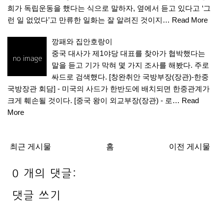
희가 독립운동을 했다는 식으로 말하자, 옆에서 듣고 있다고 ‘그
런 일 없었다’고 만류한 일화는 잘 알려진 것이지…
Read More
깡패와 집안호랑이
중국 대사가 제1야당 대표를 찾아가 협박했다는
말을 듣고 기가 막혀 몇 가지 조사를 해봤다. 주로
싸드로 검색했다. [창완취안 국방부장(장관)-한중
국방장관 회담] - 미국의 사드가 한반도에 배치되면 한중관계가
크게 훼손될 것이다. [중국 왕이 외교부장(장관) - 로…
Read
More
최근 게시물
홈
이전 게시물
0 개의 댓글:
댓글 쓰기