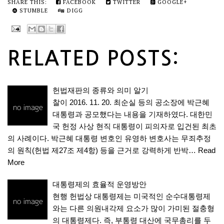
SHARE THIS:
FACEBOOK
TWITTER
GOOGLE+
STUMBLE
DIGG
RELATED POSTS:
헌법재판의 종류와 의미 알기
찰이 2016. 11. 20. 최순실 등의 공소장에 박근혜
대통령과 공모했다는 내용을 기재하였다. 대한민
국 헌정 사상 현직 대통령이 피의자로 입건된 최초
의 사례이다. 박근혜 대통령 변호인 유영하 변호사는 무죄추정
의 원칙(헌법 제27조 제4항) 등을 근거로 강력하게 반박…
Read
More
대통령제의 효율적 운영방안
현행 헌법상 대통령제는 미국적인 순수대통령제
와는 다른 의원내각제 요소가 많이 가미된 절충형
의 대통령제다. 즉, 부통령 대산에 국무총리를 두