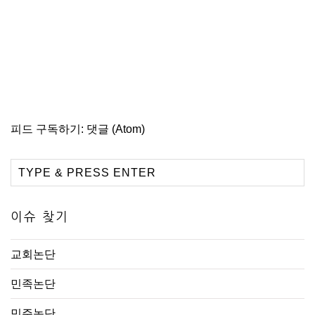
피드 구독하기:
댓글 (Atom)
이슈 찾기
교회논단
민족논단
민주논단