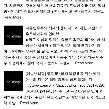
다. 지금까지 ‘주류에서 벗어난 의견’까지 포함한 여러 가지 정책
방안에 대한 검토가 진행되고 있다. 버락 오바마 정부의 ‘전략…
Read More
자유민주주의 체제와 동아시아에 대한 프랜시스
후쿠야마와의 인터뷰
■ 영토 야심과 맞물린 중국 민족주의 확산에 한·일
공동 대처해야 ■ 북한 핵무기 절대 포기하지 않
아… 6자회담 무용지물 될 것 ■ 오바마의 ‘아시아로의 회귀’ 정
책은 취지만 좋을 뿐 실체 없어 ■ 자본주의 양극화 폐해는 민주
주의 정치체제 통해 극복 가능하다 프랜시…
Read More
[이슈브리핑] 향후 5년의 대북정책을 위한 제언
논문의 전문은 해당 링크를 참조 바랍니다.
http://www.eai.or.kr/data/bbs/kor_report/20170320
9434960.pdf [편집자 주] EAI는 2017년을 맞아 변
화하는 국제정세와 주요 이슈를 진단하고 바람직한 한국 외교정
책의 방…
Read More