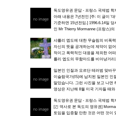
독도영유권 문답 - 프랑스 국제법 학자
아래 내용은 7년전인 [주: 이 글이 '
기준하면 15년전임.] 1996.6.1
인 Mr Thierry Mormanne (프랑스)
샤를리 엡도에 대한 무슬림의 비폭력
자신의 뜻을 공개하는데 제약이 없어
적이고 폭력적인 대응을 제외한 어떠
를리 엡도의 무함마드를 비아냥거리는
일본인 인질과 요르단 테러범 맞바꾸자
이슬람국가(IS)에 납치된 일본인 인질
말았습니다. 그런 사진을 보고 나면 하
영상은 지난해 8월 미국 기자들 때와
독도영유권 문답 - 프랑스 국제법 학자
[긴 역사로 본 독도의 영유권] Morm
토임을 입증할 만한 것은 어떤 것이 있