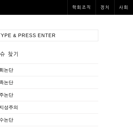
학회조직
정치
사회
슈 찾기
회논단
족논단
주논단
지성주의
수논단