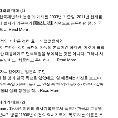
와의 대화 (1)
대한국제법학회논총'에 게재된 2003년 기준임. 2011년 현재를
4일 당시 필자가 외무부의 國際法規課 직원으로 근무하던 중, 외국
의 방…
Read More
적인 저항은 전혀 효과가 없었을까?
야 한다는 점이 표현의 자유의 본질이긴 하지만, 이것이 불법
한 대응에게도 면책특권을 부여하는 것은 아니다. 그러니 사
 만화도 "치졸하고 우아하지 …
Read More
... 깊어지는 일본의 고민
 한 명이 결국 목숨을 잃었네요. 일 때문에;; 사진을 보고야
루 종일 기분이 몹시.... 인질 중 한 명인 유카와 하루나 살해
 달리 살해 장면을 직…
Read More
와의 대화 (2)
anne : 1905년 이전의 역사기록으로서 독도가 한국의 고유영
나? 방금 “1906년 이전의 역사기록에 ‘독도’라는 이름은 쓰