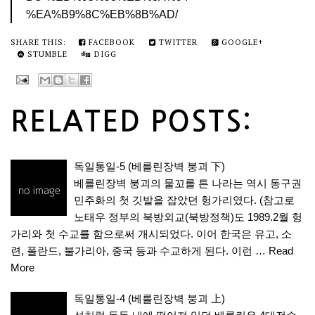
%EA%B9%8C%EB%8B%AD/
SHARE THIS:
FACEBOOK
TWITTER
GOOGLE+
STUMBLE
DIGG
RELATED POSTS:
독일통일-5 (베를린장벽 붕괴 下)
베를린장벽 붕괴의 물꼬를 튼 나라는 역시 동구권
민주화의 첫 깃발을 잡았던 헝가리였다. (참고로
노태우 정부의 북방외교(북방정책)도 1989.2월 헝
가리와 첫 수교를 함으로써 개시되었다. 이어 한국은 유고, 소
련, 폴란드, 불가리아, 중국 등과 수교하게 된다. 이런 …
Read
More
독일통일-4 (베를린장벽 붕괴 上)