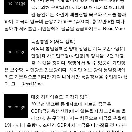
섬처럼 동독 내에 떨어져 있던 베를린은 4대전승
국에 의해 분할되었다. 1948.6월~1949.5월, 11개
월 동안에는 소련이 베를린행 육로와 수로를 봉쇄
하여, 미국과 영국의 군용기가 하루 4,000 회, 총 27만 8천 회나
날아가 서베를린 시민들에게 물품을 공급하기도…
Read More
독일통일-3 (서독 정책)
서독의 통일정책은 양대 정당인 기독교민주당(기
민당)과 사회민주당(사민당)의 정책을 보면 개괄
될 수 있을 것이다. 당명에서 알 수 있듯이 기민당
은 보수당, 사민당은 진보당이다. 하지만 어느 당의 통일정책이
라도 기본적으로 커다란 제약 내에서만 통일정책을 수립해야 했
다. 그…
Read More
대중 경제의존도, 과장돼 있다
2012년 발표된 통계자료에 따르면 중국은
GDP(국민총생산량)에서 일본을 제치고 2위로 올
라섰다. 총 무역량에서는 처음으로 미국을 추월해
1위 자리에 올랐다. 조만간 GDP에서 미국을 따라잡을 것이라는