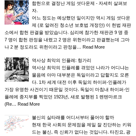
합헌으로 결정난 게임 셧다운제 - 자세히 살펴보
자.
어느 정도는 예상했던 일이지만 역시 게임 셧다운
제 (로 알려진 청소년 보호법 개정안) 이 헌법 재판
소에서 합헌 판결을 받았습니다. 심리에 참가한 재판관 9 명 중
7 명이 합헌 판정을 내렸고 2 명은 위헌이라고 판결했는데 그마
나 2 분 정도라도 위헌이라고 판정을…
Read More
역사상 최악의 인플레: 헝가리
역사상 최악의 인플레를 겪었던 나라가 어디냐는
물음에 아마 대부분은 독일이라고 답할지도 모른
다. 1차 세계 대전 이후 독일의 하이퍼-인플레가
가장 유명한 사건이기 때문일 것이다. 독일이 마침내 하이퍼-인
플레에 종지부를 찍었던 1923년, 새로 발행된 1 렌텐마르크
(Re…
Read More
불신의 실타래를 어디서부터 풀어야 할까
현재 한국 사회의 문제점을 제일 잘 진단하는 키워
드는 불신, 즉 신뢰가 없다는 것입니다. 타진요, 광