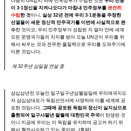
다행히 UN감시 하에 민국정부가 수립된 것은
우리 민중
이 3·1정신을 지켜나오다가 마침내 민주정부를
완전히
수립
한 것
이니,
실상 32년 전에 우리 3·1운동을 주창한
선열들이 세운 정신적 민주국가를 이번에 사실적으로 완
수
한 것이오, 우리 민주정부가 성립된 지 얼마 안에 세계
모든 문명국가들의 지지를 받아 오늘 UN군이 우리를 위
해서 싸우는 것과 전무한 물질력으로 우리를 도와주기에
이른 것입니다.
제 32주년 삼일절 연설 중
삼십삼년전 오늘인 일구일구년삼월일일에 우리애국지도
자 삼십삼대표가 독립선언서에 서명하여 이를 세계에 공
포한 것임니다.
그때에 공포된 독립의 정신이 실지상으로
출현되여 일구사팔년 팔월에 대한민국 주국
이 탄생된 것
이니 지금에 우리는 이 독립을 유지하며 공고커 하기 위
해서 혈전사수하고 잇는 중이며...(후략)