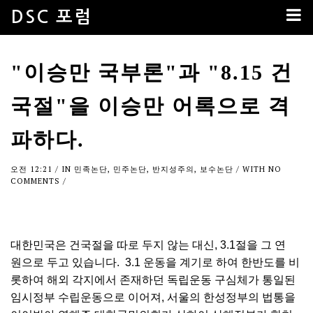
DSC 포럼
"이승만 국부론"과 "8.15 건
국절"을 이승만 어록으로 격
파하다.
오전 12:21
/ IN
민족논단
,
민주논단
,
반지성주의
,
보수논단
/ WITH
NO
COMMENTS
/
대한민국은 건국절을 따로 두지 않는 대신, 3.1절을 그 연
원으로 두고 있습니다. 3.1 운동을 계기로 하여 한반도를 비
롯하여 해외 각지에서 존재하던 독립운동 구심체가 통일된
임시정부 수립운동으로 이어져, 서울의 한성정부의 법통을