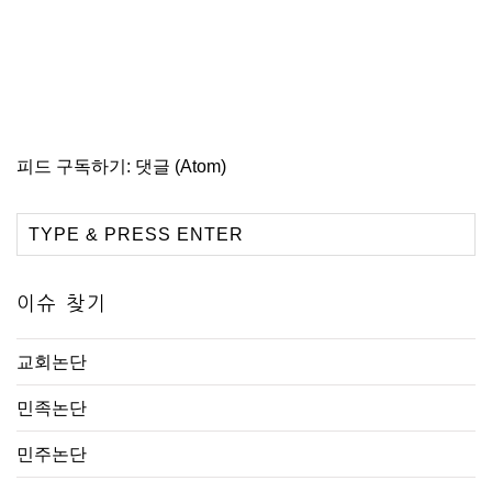
피드 구독하기:
댓글 (Atom)
이슈 찾기
교회논단
민족논단
민주논단