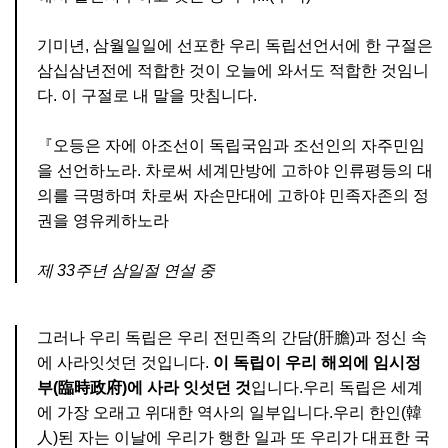
기미년, 삼월일일에 선포한 우리 독립선언서에 한 구절은
삼십삼년전에 적합한 것이 오늘에 와서도 적합한 것임니
다. 이 구절로 내 말을 맛침니다.
『오등은 자에 아조선이 독립국임과 조선인의 자주민임
을 선언하노라. 차로써 세계만방에 고하야 인류평등의 대
의를 극명하며 차로써 자손만대에 고하야 민족자존의 정
권을 영유케하노라
제 33주년 삼일절 연설 중
그러나 우리 독립은 우리 전민족의 간담(肝膽)과 정신 속
에 사라잇섯던 것입니다.
이 독립이 우리 해외에 임시정
부(臨時政府)에 사라 잇섯던 것
입니다.우리 독립은 세계
에 가장 오래고 위대한 역사의 일부입니다.우리 한인(韓
人)된 자는 이날에 우리가 행한 일과 또 우리가 대표한 국