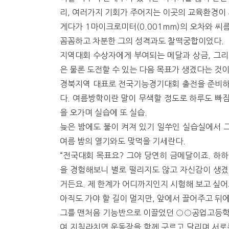
리, 여러가지 기회가 주어지는 이곳의 교육환경이 
게다가 1마이크로미터(0.001mm)의 오차와 씨
꼼꼼하고 차분한 그의 성격과도 찰떡궁합이었다.
지역대회 수상자에게 부여되는 메달과 상금, 그리
은 물론 도전할 수 있는 다음 목표가 생겼다는 것이
경북지역 대표로 전국기능경기대회 출전을 준비하는
다. 여름방학이란 말이 무색할 정도로 하루도 빠
을 오가며 실습에 또 실습.
늦은 밤에도 불이 켜져 있기 일쑤인 실습실에서 
여름 밤의 열기와도 맞먹을 기세란다.
“전국대회 목표요? 그야 당연히 금메달이죠. 하하
을 경험해보니 별로 떨리지도 않고 자신감이 생겼
거든요. 제 한계가 어디까지인지 시험해 보고 싶어
아직도 가야 할 길이 멀지만, 앞에서 끌어주고 뒤
그를 맨처음 기능반으로 이끌었던 ○○공업고등학
여 지칠라치면 운동장을 함께 구르고 달리며 서로를