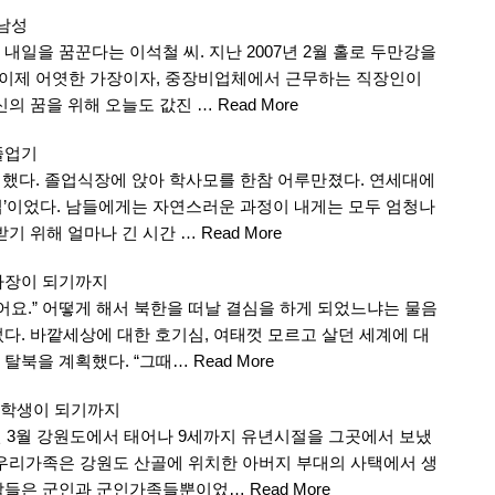
 남성
내일을 꿈꾼다는 이석철 씨. 지난 2007년 2월 홀로 두만강을
는 이제 어엿한 가장이자, 중장비업체에서 근무하는 직장인이
신의 꿈을 위해 오늘도 값진 …
Read More
졸업기
졸업했다. 졸업식장에 앉아 학사모를 한참 어루만졌다. 연세대에
업’이었다. 남들에게는 자연스러운 과정이 내게는 모두 엄청나
받기 위해 얼마나 긴 시간 …
Read More
사장이 되기까지
었어요.” 어떻게 해서 북한을 떠날 결심을 하게 되었느냐는 물음
다. 바깥세상에 대한 호기심, 여태껏 모르고 살던 세계에 대
 탈북을 계획했다. “그때…
Read More
 학생이 되기까지
년 3월 강원도에서 태어나 9세까지 유년시절을 그곳에서 보냈
 우리가족은 강원도 산골에 위치한 아버지 부대의 사택에서 생
사람들은 군인과 군인가족들뿐이었…
Read More