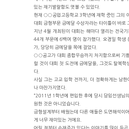
있는 재기발랄함도 엿볼 수 있었다.
현재 ○○공업고등학교 3학년에 재학 중인 그의 
대회 금형부문 금메달 수상자라는 타이틀이 바로 
지난 4월 개최된이 대회는 해마다 열리는 전국기
44개 부문에 6백여 명이 참가했다. 오경일 학생 
가, 당당히 금메달을 목에 걸었다.
○○공고가 대회 종합우승까지 차지함으로써 기쁨은
럴 것이 대회 첫 도전에 금메달을, 그것도 탈북
다.
사실 그는 고교 입학 전까지, 더 정확하게는 남한
나 마찬가지였다.
“2011년 1학년에 편입한 후에 당시 담임선생님
원한 것은 아니었습니다.
금형설계부터 배웠는데 다른 애들은 도면해석이어
게 너무 재미있는 거에요.
어릴 적부터 손재주가 있다는 이야기를 많이 듣곤