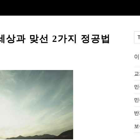
세상과 맞선 2가지 정공법
이
교
민
민
반
보