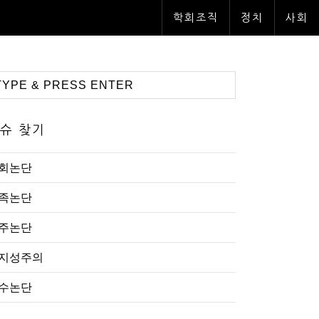
학회조직
정치
사회
슈 찾기
회논단
족논단
주논단
지성주의
수논단