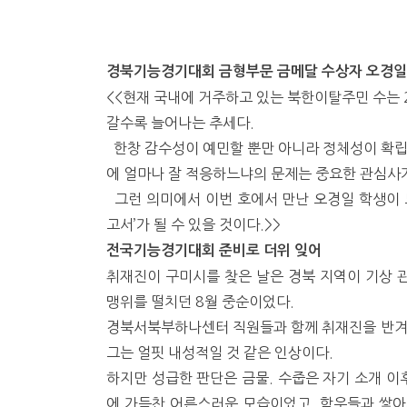
경북기능경기대회 금형부문 금메달 수상자 오경일
<<현재 국내에 거주하고 있는 북한이탈주민 수는 
갈수록 늘어나는 추세다.
한창 감수성이 예민할 뿐만 아니라 정체성이 확립
에 얼마나 잘 적응하느냐의 문제는 중요한 관심사가
그런 의미에서 이번 호에서 만난 오경일 학생이 보
고서’가 될 수 있을 것이다.>>
전국기능경기대회 준비로 더위 잊어
취재진이 구미시를 찾은 날은 경북 지역이 기상 
맹위를 떨치던 8월 중순이었다.
경북서북부하나센터 직원들과 함께 취재진을 반겨준
그는 얼핏 내성적일 것 같은 인상이다.
하지만 성급한 판단은 금물. 수줍은 자기 소개 이
에 가득찬 어른스러운 모습이었고, 학우들과 쌓아