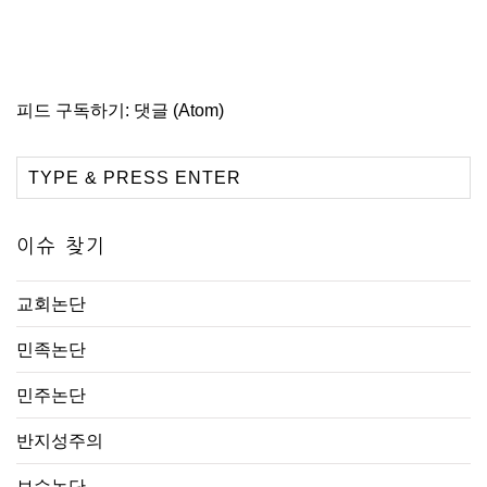
피드 구독하기:
댓글 (Atom)
이슈 찾기
교회논단
민족논단
민주논단
반지성주의
보수논단