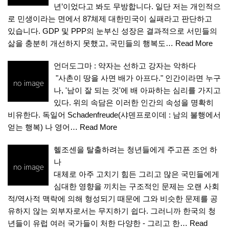
년’이었다고 봐도 무방합니다. 일단 저는 개인적으
로 민생이라는 면에서 87체제 대한민국이 실패라고 판단하고
있습니다. GDP 및 PPP의 눈부신 성장은 결과적으로 서민들의
삶을 충분히 개선하지 못했고, 국민들의 행복도…
Read More
언더도그마 : 약자는 선하고 강자는 악하다
"사촌이 땅을 사면 배가 아프다." 인간이라면 누구
나, '남이 잘 되는 것'에 배 아파하는 심리를 가지고
있다. 위의 속담은 이러한 인간의 속성을 명확히
비유한다. 독일어 Schadenfreude(샤덴프로이데 : 남의 불행에서
얻는 행복) 나 영어…
Read More
헬조센을 탈출하려는 청년들에게 주고픈 조언 하
나
대체로 아주 고치기 힘든 그리고 많은 국민들에게
심대한 영향을 끼치는 구조적인 문제는 오랜 사회
적/역사적 맥락에 의해 형성되기 때문에 그와 비슷한 문제를 공
유하지 않는 외부자로서는 무지하기 쉽다. 그러니까 한국의 청
년들이 유럽 여러 국가들이 처한 다양한 - 그리고 한…
Read