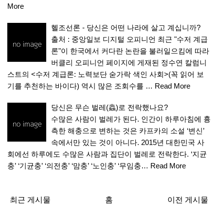
More
헬조선론 - 당신은 어떤 나라에 살고 계십니까?
출처 : 중앙일보 디지털 오피니언 최근 "수저 계급
론"이 한국에서 커다란 논란을 불러일으킴에 따라
버클리 오피니언 페이지에 게재된 정수연 칼럼니
스트의 <수저 계급론: 노력보단 숟가락 색인 사회>(꼭 읽어 보
기를 추천하는 바이다) 역시 많은 조회수를 …
Read More
당신은 무슨 벌레(蟲)로 전락했나요?
수많은 사람이 벌레가 된다. 인간이 하루아침에 흉
측한 해충으로 변하는 것은 카프카의 소설 ‘변신’
속에서만 있는 것이 아니다. 2015년 대한민국 사
회에선 하루에도 수많은 사람과 집단이 벌레로 전락한다. ‘지균
충’ ‘기균충’ ‘의전충’ ‘맘충’ ‘노인충’ ‘무임충…
Read More
최근 게시물
홈
이전 게시물