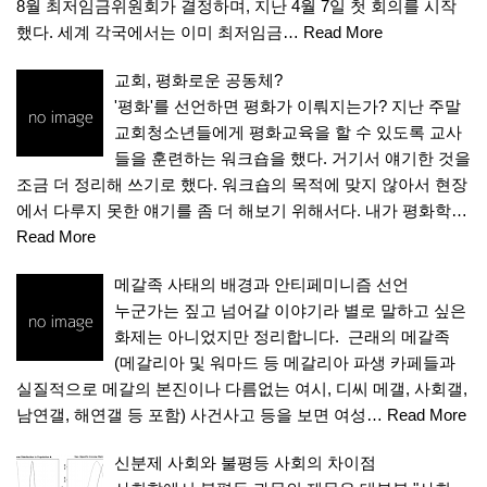
8월 최저임금위원회가 결정하며, 지난 4월 7일 첫 회의를 시작
했다. 세계 각국에서는 이미 최저임금…
Read More
교회, 평화로운 공동체?
'평화'를 선언하면 평화가 이뤄지는가? 지난 주말
교회청소년들에게 평화교육을 할 수 있도록 교사
들을 훈련하는 워크숍을 했다. 거기서 얘기한 것을
조금 더 정리해 쓰기로 했다. 워크숍의 목적에 맞지 않아서 현장
에서 다루지 못한 얘기를 좀 더 해보기 위해서다. 내가 평화학…
Read More
메갈족 사태의 배경과 안티페미니즘 선언
누군가는 짚고 넘어갈 이야기라 별로 말하고 싶은
화제는 아니었지만 정리합니다. 근래의 메갈족
(메갈리아 및 워마드 등 메갈리아 파생 카페들과
실질적으로 메갈의 본진이나 다름없는 여시, 디씨 메갤, 사회갤,
남연갤, 해연갤 등 포함) 사건사고 등을 보면 여성…
Read More
신분제 사회와 불평등 사회의 차이점