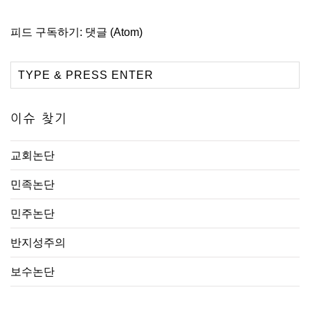
피드 구독하기:
댓글 (Atom)
이슈 찾기
교회논단
민족논단
민주논단
반지성주의
보수논단