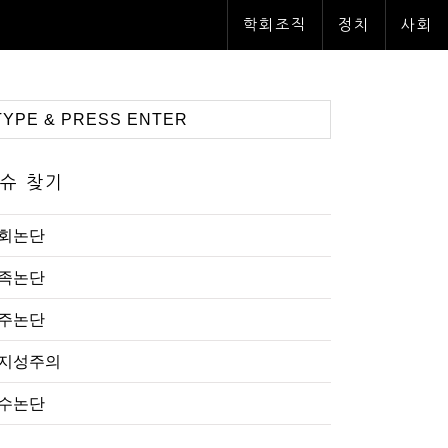
학회조직
정치
사회
슈 찾기
회논단
족논단
주논단
지성주의
수논단