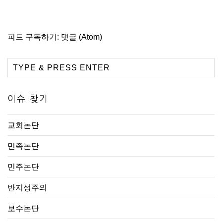
피드 구독하기:
댓글 (Atom)
이슈 찾기
교회논단
민족논단
민주논단
반지성주의
보수논단