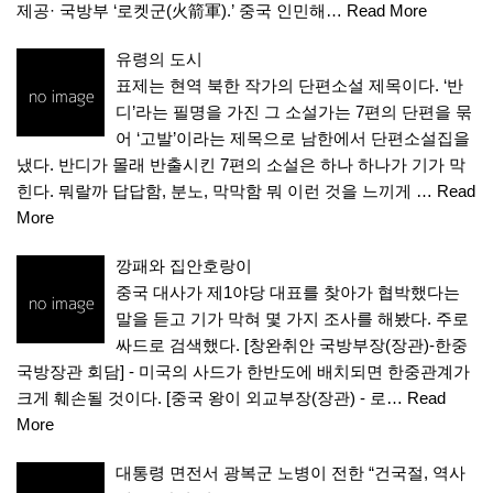
제공· 국방부 ‘로켓군(火箭軍).’ 중국 인민해…
Read More
유령의 도시
표제는 현역 북한 작가의 단편소설 제목이다. ‘반
디’라는 필명을 가진 그 소설가는 7편의 단편을 묶
어 ‘고발’이라는 제목으로 남한에서 단편소설집을
냈다. 반디가 몰래 반출시킨 7편의 소설은 하나 하나가 기가 막
힌다. 뭐랄까 답답함, 분노, 막막함 뭐 이런 것을 느끼게 …
Read
More
깡패와 집안호랑이
중국 대사가 제1야당 대표를 찾아가 협박했다는
말을 듣고 기가 막혀 몇 가지 조사를 해봤다. 주로
싸드로 검색했다. [창완취안 국방부장(장관)-한중
국방장관 회담] - 미국의 사드가 한반도에 배치되면 한중관계가
크게 훼손될 것이다. [중국 왕이 외교부장(장관) - 로…
Read
More
대통령 면전서 광복군 노병이 전한 “건국절, 역사