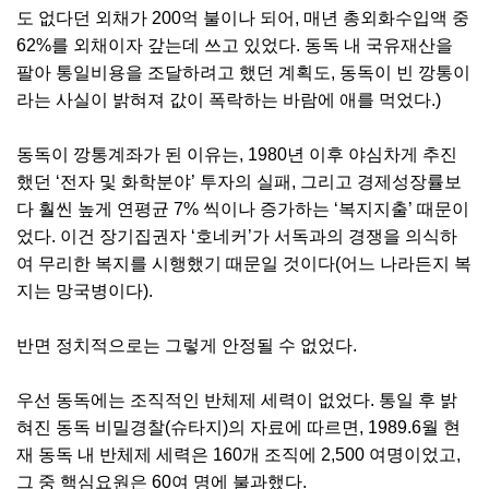
도 없다던 외채가 200억 불이나 되어, 매년 총외화수입액 중
62%를 외채이자 갚는데 쓰고 있었다. 동독 내 국유재산을
팔아 통일비용을 조달하려고 했던 계획도, 동독이 빈 깡통이
라는 사실이 밝혀져 값이 폭락하는 바람에 애를 먹었다.)
동독이 깡통계좌가 된 이유는, 1980년 이후 야심차게 추진
했던 ‘전자 및 화학분야’ 투자의 실패, 그리고 경제성장률보
다 훨씬 높게 연평균 7% 씩이나 증가하는 ‘복지지출’ 때문이
었다. 이건 장기집권자 ‘호네커’가 서독과의 경쟁을 의식하
여 무리한 복지를 시행했기 때문일 것이다(어느 나라든지 복
지는 망국병이다).
반면 정치적으로는 그렇게 안정될 수 없었다.
우선 동독에는 조직적인 반체제 세력이 없었다. 통일 후 밝
혀진 동독 비밀경찰(슈타지)의 자료에 따르면, 1989.6월 현
재 동독 내 반체제 세력은 160개 조직에 2,500 여명이었고,
그 중 핵심요원은 60여 명에 불과했다.