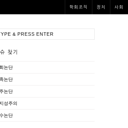
학회조직
정치
사회
슈 찾기
회논단
족논단
주논단
지성주의
수논단