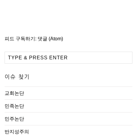
피드 구독하기:
댓글 (Atom)
이슈 찾기
교회논단
민족논단
민주논단
반지성주의