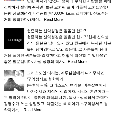
만한 여지가 있었다. 종파에 무지한 사람들을 위해
간략하게 설명해주자면, 보편 교회란 로마 가톨릭 교회(13억)+
동방 정교회(4억)+ 성공회(약 9000만)으로 집계하며, 신도수는
거의 정확하다. (개신…
Read More
현존하는 신약성경은 믿을만 한가?
현존하는 신약성경은 믿을만 한가? “현재 신약성
경의 원본은 남아 있지 않고 원본에서 복사된 사본
들만 남아있다고 알고 있는데, 그 사본들이 원래
처음 쓰여진 원본들과 일치한다고 어떻게 확신할 수 있나요?”
좋은 질문입니다. 사실 성경의 역사…
Read More
그리스도인 여러분, 예루살렘에서 나가주시죠 –
‘구약성서로 철학하기’
[독후의 – 感] 그리스도인 여러분, 예루살렘에서
나가주시죠 지적인 작업이자, 감각의 훈련이라는
두 영역이 만나는 충만한 쾌락의 세계, 독서 - 성실하게 까칠한
김영수가 쓰는 성깔있고, 색깔있는 책 이야기. <구약성서로 철
학하기>,…
Read More