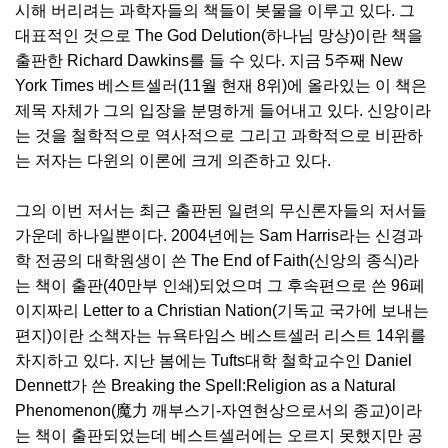
시해 버리려는 과학자들의 책들이 봇물을 이루고 있다. 그
대표적인 것으로 The God Delution(하나님 망상)이란 책을
출판한 Richard Dawkins를 들 수 있다. 지금 5주째 New
York Times 베스트셀러(11월 현재 8위)에 올라있는 이 책은
제목 자체가 그의 입장을 분명하게 들어내고 있다. 신앙이라
는 것을 철학적으로 역사적으로 그리고 과학적으로 비판하
는 저자는 다윈의 이론에 크게 의존하고 있다.
그의 이번 저서는 최근 출판된 일련의 무신론자들의 저서들
가운데 하나일뿐이다. 2004년에는 Sam Harris라는 신경과
학 전공의 대학원생이 쓴 The End of Faith(신앙의 종식)라
는 책이 출판(40만부 인쇄)되었으며 그 후속편으로 쓴 96페
이지짜리 Letter to a Christian Nation(기독교 국가에 보내는
편지)이란 소책자는 뉴욕타임스 베스트셀러 리스트 14위를
차지하고 있다. 지난 봄에는 Tufts대학 철학교수인 Daniel
Dennett가 쓴 Breaking the Spell:Religion as a Natural
Phenomenon(魔力 깨부스기-자연현상으로서의 종교)이라
는 책이 출판되었는데 베스트셀러에는 오르지 못했지만 공