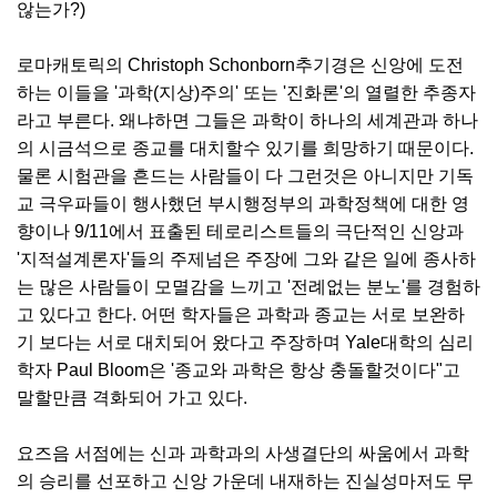
않는가?)
로마캐토릭의 Christoph Schonborn추기경은 신앙에 도전
하는 이들을 '과학(지상)주의' 또는 '진화론'의 열렬한 추종자
라고 부른다. 왜냐하면 그들은 과학이 하나의 세계관과 하나
의 시금석으로 종교를 대치할수 있기를 희망하기 때문이다.
물론 시험관을 흔드는 사람들이 다 그런것은 아니지만 기독
교 극우파들이 행사했던 부시행정부의 과학정책에 대한 영
향이나 9/11에서 표출된 테로리스트들의 극단적인 신앙과
'지적설계론자'들의 주제넘은 주장에 그와 같은 일에 종사하
는 많은 사람들이 모멸감을 느끼고 '전례없는 분노'를 경험하
고 있다고 한다. 어떤 학자들은 과학과 종교는 서로 보완하
기 보다는 서로 대치되어 왔다고 주장하며 Yale대학의 심리
학자 Paul Bloom은 '종교와 과학은 항상 충돌할것이다"고
말할만큼 격화되어 가고 있다.
요즈음 서점에는 신과 과학과의 사생결단의 싸움에서 과학
의 승리를 선포하고 신앙 가운데 내재하는 진실성마저도 무