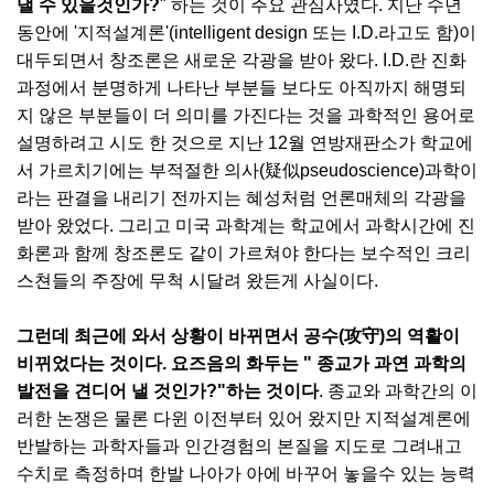
낼 수 있을것인가?
" 하는 것이 주요 관심사였다. 지난 수년
동안에 '지적설계론'(intelligent design 또는 I.D.라고도 함)이
대두되면서 창조론은 새로운 각광을 받아 왔다. I.D.란 진화
과정에서 분명하게 나타난 부분들 보다도 아직까지 해명되
지 않은 부분들이 더 의미를 가진다는 것을 과학적인 용어로
설명하려고 시도 한 것으로 지난 12월 연방재판소가 학교에
서 가르치기에는 부적절한 의사(疑似pseudoscience)과학이
라는 판결을 내리기 전까지는 혜성처럼 언론매체의 각광을
받아 왔었다. 그리고 미국 과학계는 학교에서 과학시간에 진
화론과 함께 창조론도 같이 가르쳐야 한다는 보수적인 크리
스쳔들의 주장에 무척 시달려 왔든게 사실이다.
그런데 최근에 와서 상황이 바뀌면서 공수(攻守)의 역활이
비뀌었다는 것이다. 요즈음의 화두는 " 종교가 과연 과학의
발전을 견디어 낼 것인가?"하는 것이다
. 종교와 과학간의 이
러한 논쟁은 물론 다윈 이전부터 있어 왔지만 지적설계론에
반발하는 과학자들과 인간경험의 본질을 지도로 그려내고
수치로 측정하며 한발 나아가 아에 바꾸어 놓을수 있는 능력