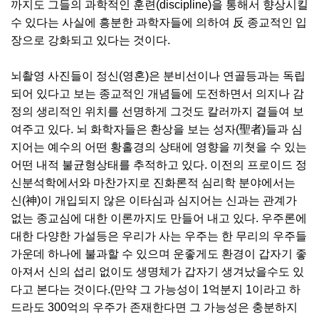
까지도 그들의 과학적인 훈련(discipline)을 통해서 향상시킬
수 있다는 사실에 흥분한 과학자들에 의하여 反 종교적인 입
장으로 강화되고 있다는 것이다.
뇌촬영 사진들이 정신(영혼)은 분비선이나 연골등과는 독립
되어 있다고 보는 종교적인 개념들에 도전하면서 의지나 감
정의 생리적인 위치를 선명하게 그것도 칼러까지 곁들여 보
여주고 있다. 뇌 화학자들은 환상을 보는 성자(聖者)들과 심
지어는 예수의 어떤 황홀경의 상태에 영향을 끼쳣을 수 있는
어떤 내적 불균형상태를 추적하고 있다. 이전의 프로이드 정
신분석학에서와 마찬가지로 진화론적 심리학 분야에서는
신(神)이 개입되지 않은 이타심과 심지어는 신과는 관계가
없는 종교심에 대한 이론까지도 만들어 내고 있다. 우주론에
대한 다양한 가설등은 우리가 사는 우주는 한 무리의 우주들
가운데 하나에 불과할 수 있으며 운좋게도 환경이 갑자기 좋
아져서 신의 섭리 없이도 생명체가 갑자기 생겨났을수도 있
다고 본다는 것이다.(만약 그 가능성이 1억분지 1이라고 하
드라도 300억의 우주가 존재한다면 그 가능성은 충분하지