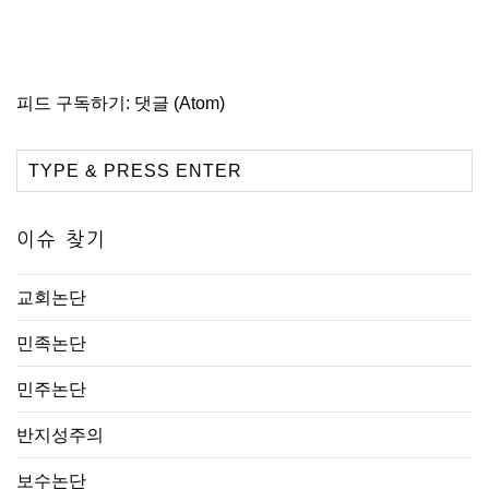
피드 구독하기:
댓글 (Atom)
이슈 찾기
교회논단
민족논단
민주논단
반지성주의
보수논단