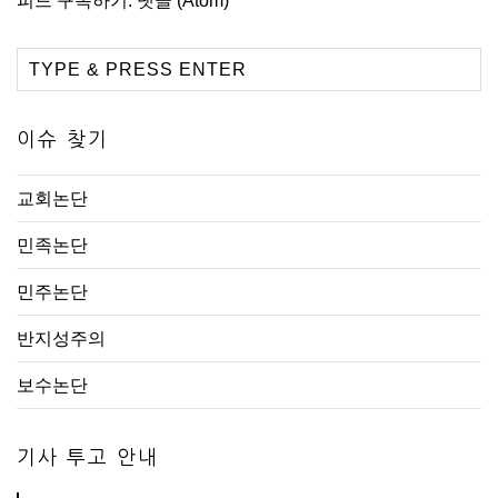
피드 구독하기:
댓글 (Atom)
이슈 찾기
교회논단
민족논단
민주논단
반지성주의
보수논단
기사 투고 안내