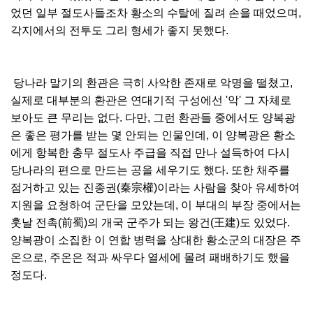
었던 일부 절도사들조차 황소의 수탈에 질려 손을 때었으며,
각지에서의 전투도 그리 형세가 좋지 못했다.
당나라 말기의 환관은 극히 사악한 존재로 악명을 떨쳤고,
실제로 대부분의 환관은 연대기적 구성에선 '악' 그 자체로
보아도 큰 무리는 없다. 다만, 그런 환관들 중에서도 양복광
은 좋은 평가를 받는 몇 안되는 인물인데, 이 양복광은 황소
에게 항복한 충무 절도사 주급을 직접 만나 설득하여 다시
당나라의 편으로 만드는 공을 세우기도 했다. 또한 채주를
점거하고 있는 진종권(秦宗權)이라는 사람을 찾아 유세하여
지원을 요청하여 군단을 모았는데, 이 부대의 부장 중에서는
훗날 전촉(前蜀)의 개국 군주가 되는 왕건(王建)도 있었다.
양복광이 소집한 이 연합 병력을 상대한 황소군의 대장은 주
온으로, 주온은 적과 싸우다 열세에 몰려 패배하기도 했을
정도다.