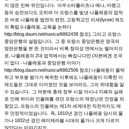
지 않은 진짜 위인입니다. 아우스터를리츠나 예나, 마렝고
등의 승전보다도 오히려 더 프랑스를 빛낸 나폴레옹의 업적
은 바로 나폴레옹 법전의 편찬, 고등학교인 리세(lycee) 제도
의 확립 (나폴레옹, 교육을 논하다
http://blog.daum.net/nasica/6862438 참조), 그리고 프랑스
중앙은행의 설립입니다. 그 중 프랑스 중앙은행은 영국의
영란은행을 본 뜬 것이라서 비록 창의성 면에서는 떨어지므
로, 나폴레옹의 2대 업적에서는 빠집니다만 (자본에겐 조국
이 없다 - 나폴레옹과 중앙은행 이야기
http://blog.daum.net/nasica/6862506 참조) 나폴레옹이 몰락
하고 부르봉 왕가가 복위한 이후에도 나폴레옹이 이룩한 이
제도들은 그대로 이어졌던 것을 보더라도, 그의 위대함을 알
수 있습니다. 그 덕분에 총재 정부 시절 아시냐 지폐의 실패
로 인해 하이퍼 인플레를 겪던 프랑스의 재정난은 안정을 되
찾았고, 프랑스의 인플레는 제1차 세계대전 직전까지도 매
우 안정적이었습니다. 즉, 1810년 경인 나폴레옹 당시의 물
가나 1832년 경인 레미제라블 시대의 물가나 크게 다르지
않았다는 이야기지요.